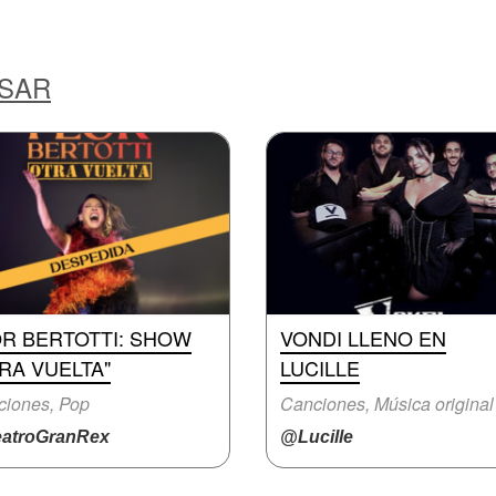
ESAR
OR BERTOTTI: SHOW
VONDI LLENO EN
RA VUELTA"
LUCILLE
ciones, Pop
Canciones, Música original
atroGranRex
@Lucille