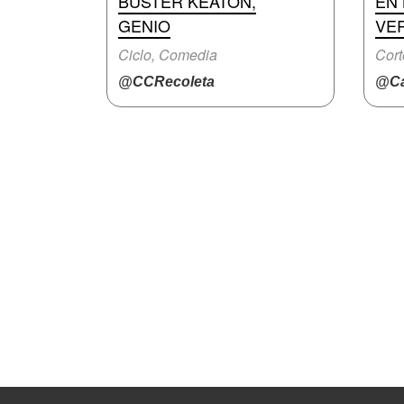
BUSTER KEATON,
EN 
GENIO
VE
Ciclo, Comedia
Cort
@CCRecoleta
@Ca