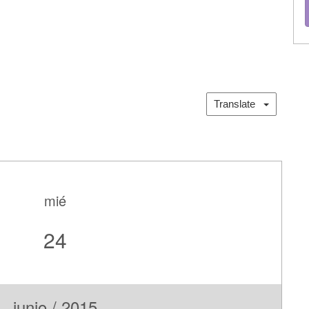
Translate
mié
24
junio / 2015