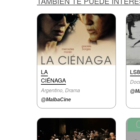
TAMBIÉN TE PUEDE INTER
LA
LS8
CIÉNAGA
Doc
Argentino, Drama
@Ma
@MalbaCine