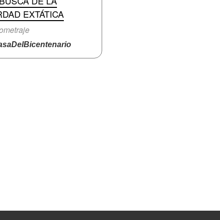
BUSCA DE LA
RDAD EXTÁTICA
ometraje
saDelBicentenario