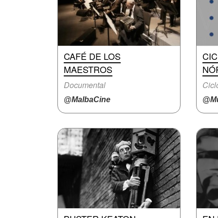
CAFÉ DE LOS
CIC
MAESTROS
NÓ
Documental
Cicl
@MalbaCine
@Mu