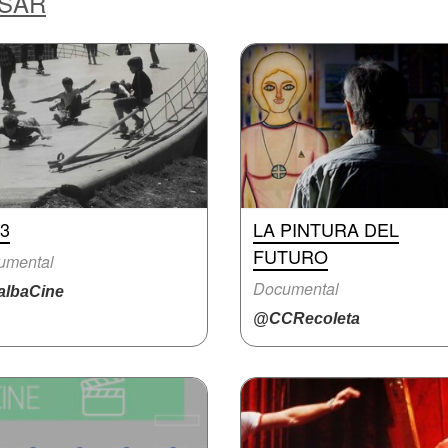
ESAR
3
LA PINTURA DEL
FUTURO
umental
Documental
lbaCine
@CCRecoleta