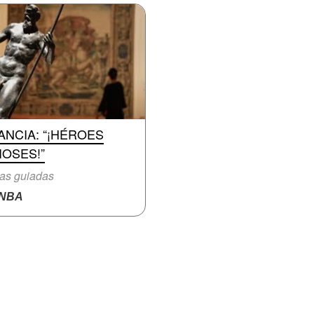
ANCIA: “¡HÉROES
IOSES!”
tas guiadas
NBA