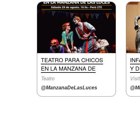
TEATRO PARA CHICOS
INF
EN LA MANZANA DE
Y D
Teatro
Visi
@ManzanaDeLasLuces
@M