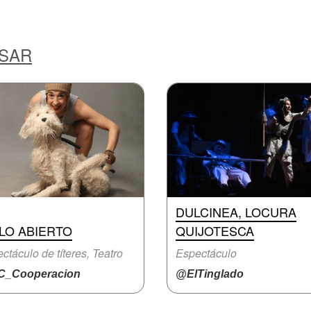
ESAR
DULCINEA, LOCURA
LO ABIERTO
QUIJOTESCA
ctáculo de títeres, Teatro
Espectáculo
_Cooperacion
@ElTinglado