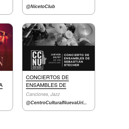
@NicetoClub
CONCIERTOS DE
A
ENSAMBLES DE
Canciones, Jazz
@CentroCulturalNuevaUri...