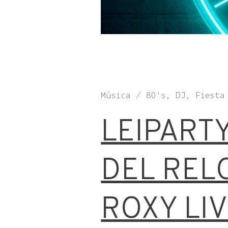
Música / 80's, DJ, Fiest
LEIPARTY
DEL REL
ROXY LI