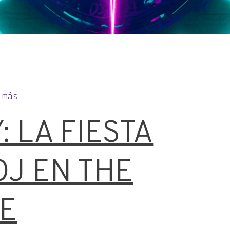
a
más
: LA FIESTA
OJ EN THE
VE