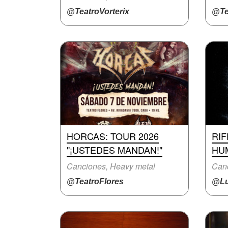
@TeatroVorterix
@Te
HORCAS: TOUR 2026
RIF
"¡USTEDES MANDAN!"
HU
Canciones, Heavy metal
Canc
@TeatroFlores
@Lu