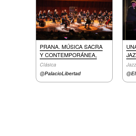
PRANA. MÚSICA SACRA
UN
Y CONTEMPORÁNEA,
JAZ
Clásica
Jaz
@PalacioLibertad
@El