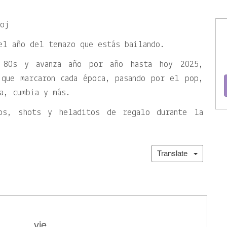
loj
el año del temazo que estás bailando.
 80s y avanza año por año hasta hoy 2025,
 que marcaron cada época, pasando por el pop,
a, cumbia y más.
os, shots y heladitos de regalo durante la
Translate
vie