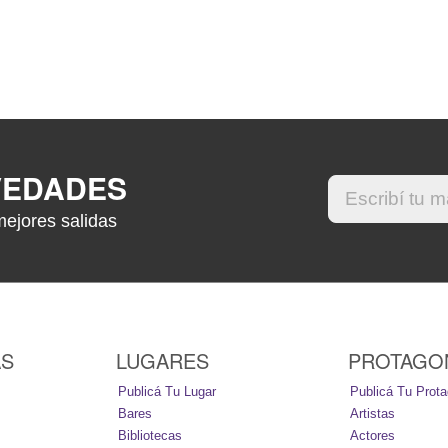
VEDADES
mejores salidas
AS
LUGARES
PROTAGO
Publicá Tu Lugar
Publicá Tu Prota
Bares
Artistas
Bibliotecas
Actores