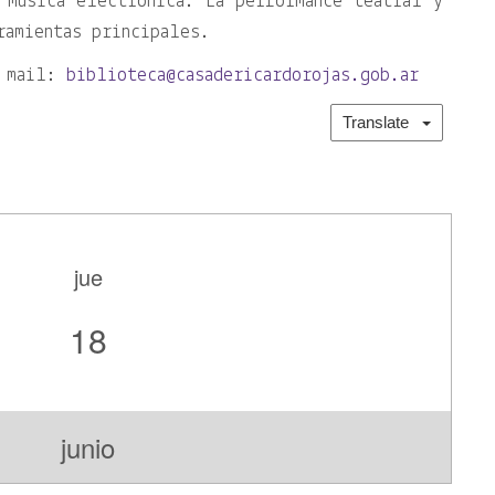
 música electrónica. La performance teatral y
ramientas principales.
l mail:
biblioteca@casadericardorojas.gob.ar
Translate
jue
18
junio