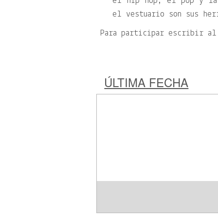
el hip hop, el pop y la
el vestuario son sus her
Para participar escribir a
ÚLTIMA FECHA