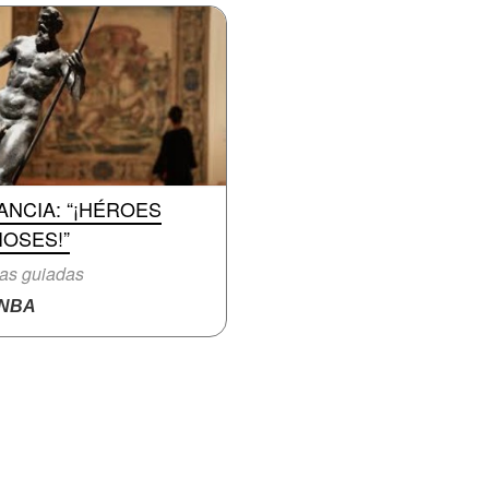
ANCIA: “¡HÉROES
IOSES!”
tas guiadas
NBA