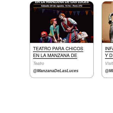
TEATRO PARA CHICOS
INF
EN LA MANZANA DE
Y D
Teatro
Visi
@ManzanaDeLasLuces
@M