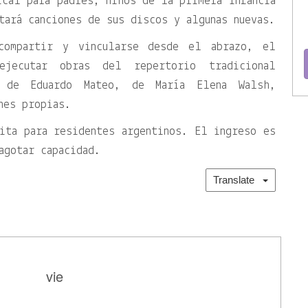
ical para padres, niños de la primera infancia
tará canciones de sus discos y algunas nuevas.
compartir y vincularse desde el abrazo, el
jecutar obras del repertorio tradicional
es de Eduardo Mateo, de María Elena Walsh,
nes propias.
ita para residentes argentinos. El ingreso es
agotar capacidad.
Translate
vie