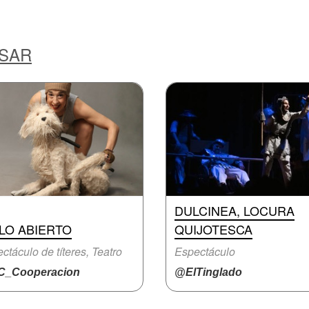
ESAR
DULCINEA, LOCURA
LO ABIERTO
QUIJOTESCA
ctáculo de títeres, Teatro
Espectáculo
_Cooperacion
@ElTinglado