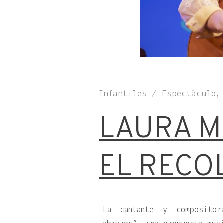
Infantiles / Espectáculo,
LAURA MI
EL RECO
La cantante y compositor