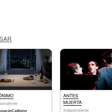
ESAR
ÓNIMO
ANTES
MUERTA
pendiente
Independiente
pacioCallejon