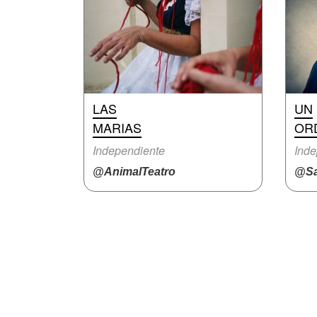
LAS
UN
MARIAS
OR
Independiente
Inde
@AnimalTeatro
@Sa