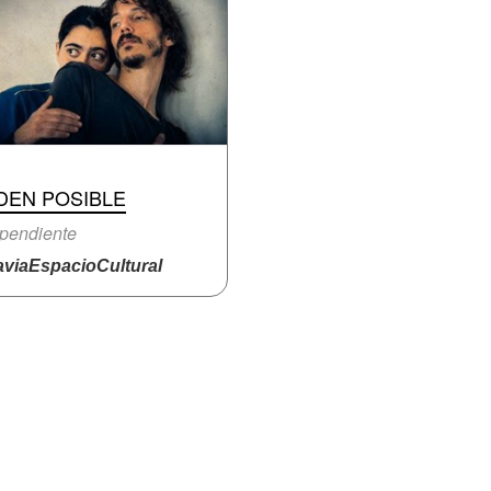
DEN POSIBLE
pendiente
viaEspacioCultural