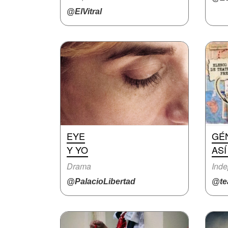
@ElVitral
EYE
GÉN
Y YO
AS
Drama
Inde
@PalacioLibertad
@te