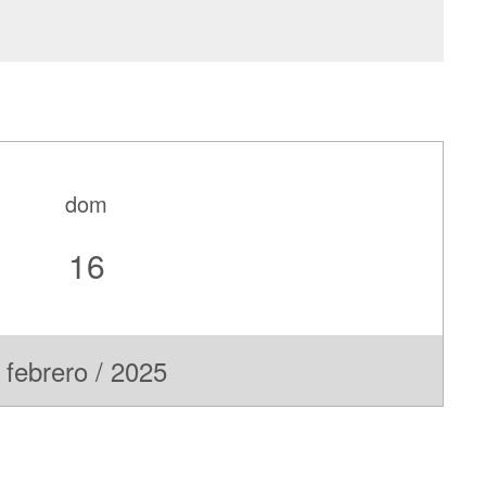
dom
16
febrero / 2025