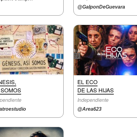
@GalponDeGuevara
ESIS,
EL ECO
Í SOMOS
DE LAS HIJAS
pendiente
Independiente
atroestudio
@Area623