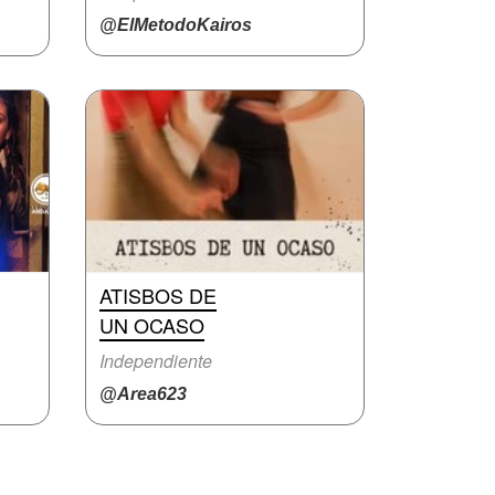
@ElMetodoKairos
ATISBOS DE
UN OCASO
Independiente
@Area623