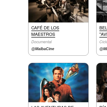
CAFÉ DE LOS
BEL
MAESTROS
"A
Documental
Cicl
@MalbaCine
@M