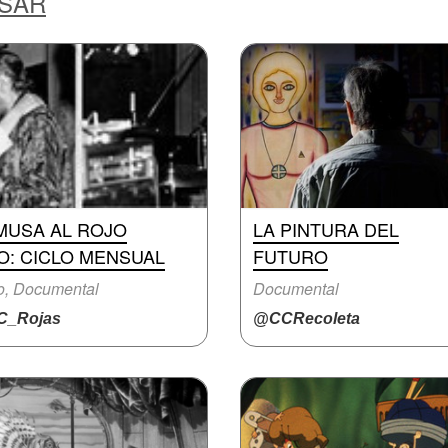
ESAR
MUSA AL ROJO
LA PINTURA DEL
O: CICLO MENSUAL
FUTURO
o, Documental
Documental
_Rojas
@CCRecoleta