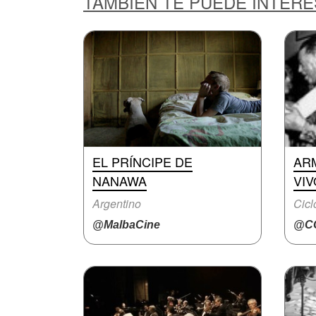
TAMBIÉN TE PUEDE INTER
EL PRÍNCIPE DE
AR
NANAWA
VIV
Argentino
Cicl
@MalbaCine
@CC