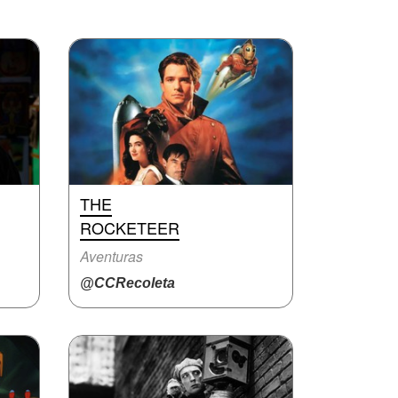
THE
ROCKETEER
Aventuras
@CCRecoleta