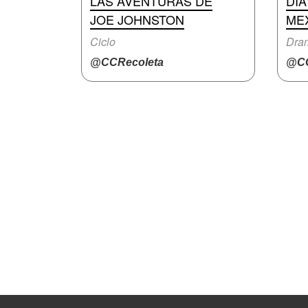
LAS AVENTURAS DE
DÍA
JOE JOHNSTON
ME
Ciclo
Dra
@CCRecoleta
@CC