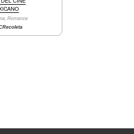
 DEL CINE
XICANO
ma, Romance
Recoleta