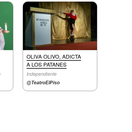
OLIVA OLIVO, ADICTA
A LOS PATANES
o
Independiente
@TeatroElPiso