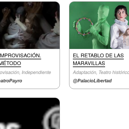
IMPROVISACIÓN.
EL RETABLO DE LAS
 MÉTODO
MARAVILLAS
ovisación, Independiente
Adaptación, Teatro históric
atroPayro
@PalacioLibertad