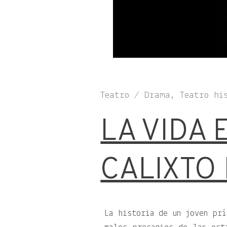
Teatro / Drama, Teatro hi
LA VIDA
CALIXTO 
La historia de un joven prí