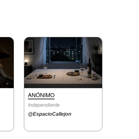
ANÓNIMO
Independiente
@EspacioCallejon