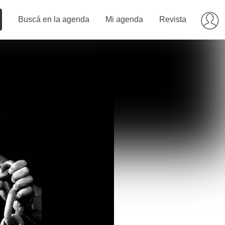
Buscá en la agenda
Mi agenda
Revista