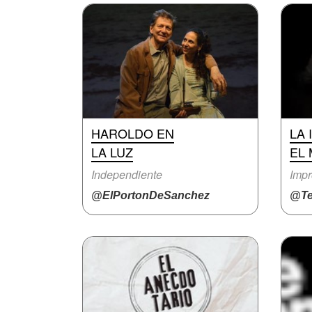
HAROLDO EN
LA 
LA LUZ
EL
Independiente
Impr
@ElPortonDeSanchez
@Te