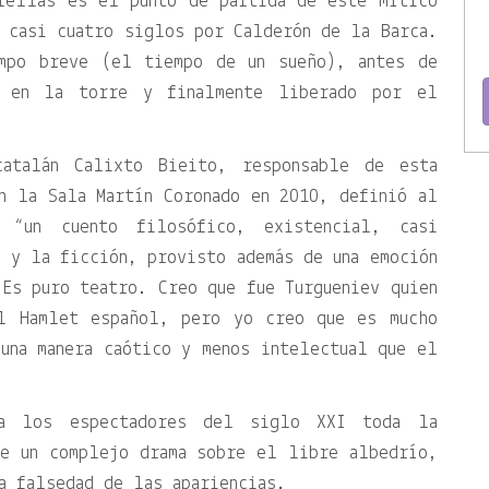
rellas es el punto de partida de este mítico
 casi cuatro siglos por Calderón de la Barca.
empo breve (el tiempo de un sueño), antes de
o en la torre y finalmente liberado por el
atalán Calixto Bieito, responsable de esta
n la Sala Martín Coronado en 2010, definió al
o “un cuento filosófico, existencial, casi
 y la ficción, provisto además de una emoción
Es puro teatro. Creo que fue Turgueniev quien
el Hamlet español, pero yo creo que es mucho
una manera caótico y menos intelectual que el
ra los espectadores del siglo XXI toda la
de un complejo drama sobre el libre albedrío,
a falsedad de las apariencias.