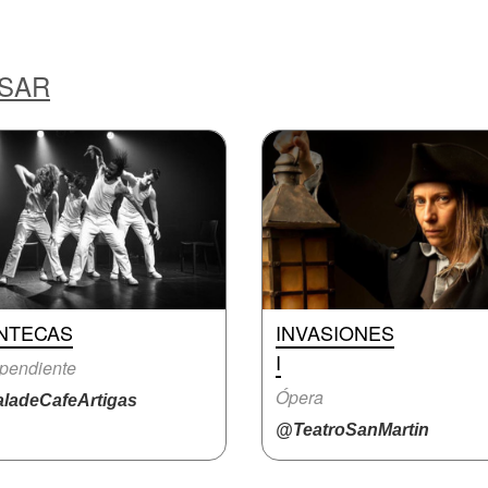
ESAR
NTECAS
INVASIONES
I
pendiente
Ópera
ladeCafeArtigas
@TeatroSanMartin