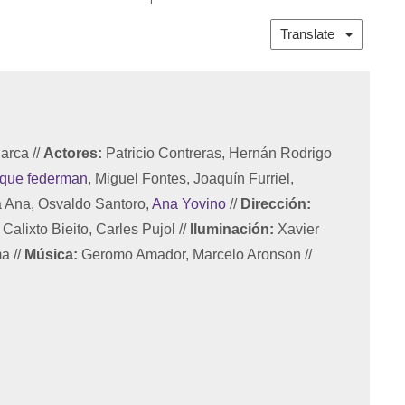
Translate
Barca
//
Actores:
Patricio Contreras, Hernán Rodrigo
ique federman
, Miguel Fontes, Joaquín Furriel,
a Ana, Osvaldo Santoro,
Ana Yovino
//
Dirección:
Calixto Bieito, Carles Pujol
//
Iluminación:
Xavier
ma
//
Música:
Geromo Amador, Marcelo Aronson
//