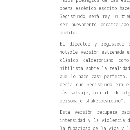
malos presagios de las est
poema escénico escrito hace
Segismundo será rey un ti
ser nuevamente encarcelad
pueblo.
El director y régisseur c
notable versión estrenada e
clásico calderoniano com
nihilista sobre la realidad
que lo hace casi perfecto. 
decía que Segismundo era 
más salvaje, brutal, de alg
personaje shakespeareano”.
Esta versión recupera pa
intensidad y la violencia 
la fugacidad de la vida y l