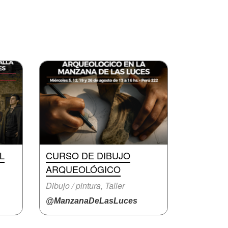
L
CURSO DE DIBUJO
ARQUEOLÓGICO
Dibujo / pintura, Taller
@ManzanaDeLasLuces