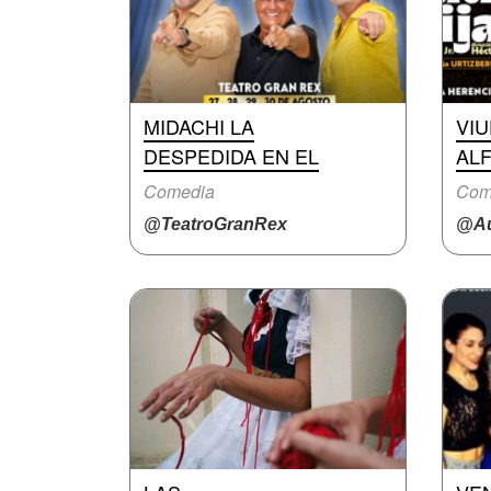
MIDACHI LA
VIU
DESPEDIDA EN EL
AL
Comedia
Com
@TeatroGranRex
@Au