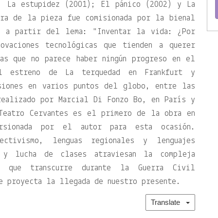
; La estupidez (2001); El pánico (2002) y La
ura de la pieza fue comisionada por la bienal
08 a partir del lema:
Inventar la vida: ¿Por
novaciones tecnológicas que tienden a querer
ras que no parece haber ningún progreso en el
l estreno de La terquedad en Frankfurt y
siones en varios puntos del globo, entre las
realizado por Marcial Di Fonzo Bo, en París y
Teatro Cervantes es el primero de la obra en
rsionada por el autor para esta ocasión.
lectivismo, lenguas regionales y lenguajes
a y lucha de clases atraviesan la compleja
, que transcurre durante la Guerra Civil
e proyecta la llegada de nuestro presente.
Translate