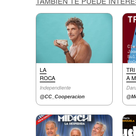
TAMBIÉN TE PUEDE INTER
LA
TRI
ROCA
A 
Independiente
Danz
@CC_Cooperacion
@Mo