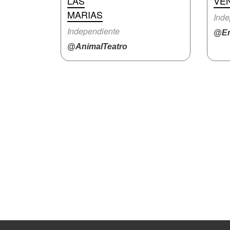
LAS
VE
MARIAS
Inde
Independiente
@En
@AnimalTeatro