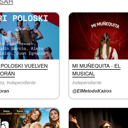
ESAR
 POLOSKI VUELVEN
MI MUÑEQUITA - EL
MORÁN
MUSICAL
a, Independiente
Independiente
ran
@ElMetodoKairos