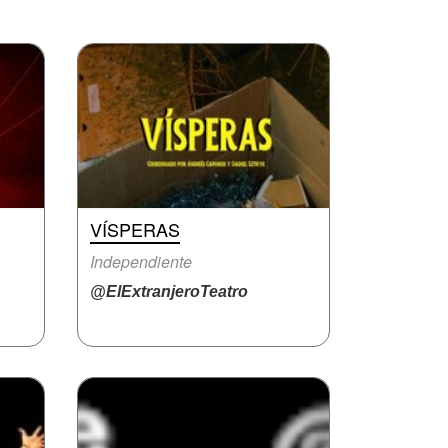
VÍSPERAS
Independiente
@ElExtranjeroTeatro