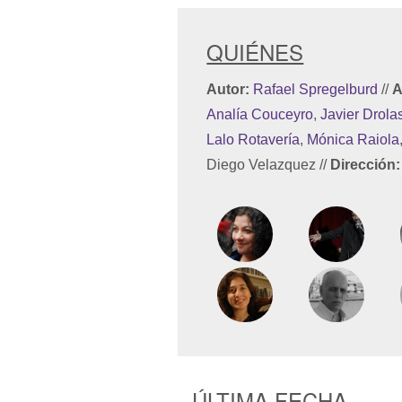
QUIÉNES
Autor:
Rafael Spregelburd
//
A
Analía Couceyro
,
Javier Drola
Lalo Rotavería
,
Mónica Raiola
Diego Velazquez
//
Dirección:
ÚLTIMA FECHA