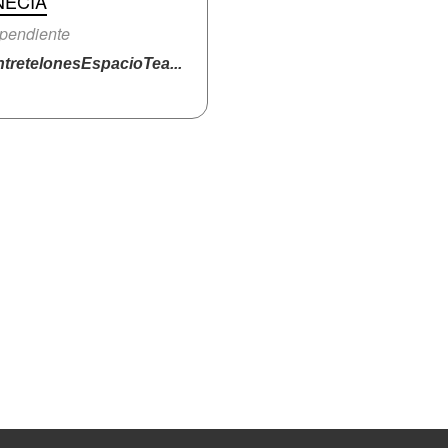
NECIA
pendiente
tretelonesEspacioTea...