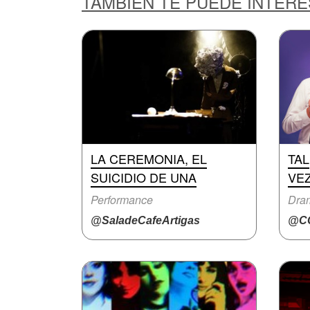
TAMBIÉN TE PUEDE INTER
LA CEREMONIA, EL
TAL
SUICIDIO DE UNA
VE
Performance
Dra
@SaladeCafeArtigas
@CC