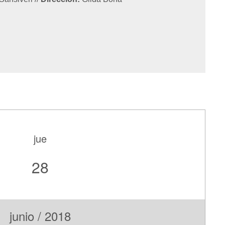
jue
28
junio / 2018