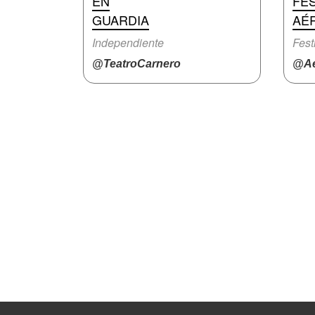
EN
FES
GUARDIA
AÉ
Independiente
Fest
@TeatroCarnero
@Ae