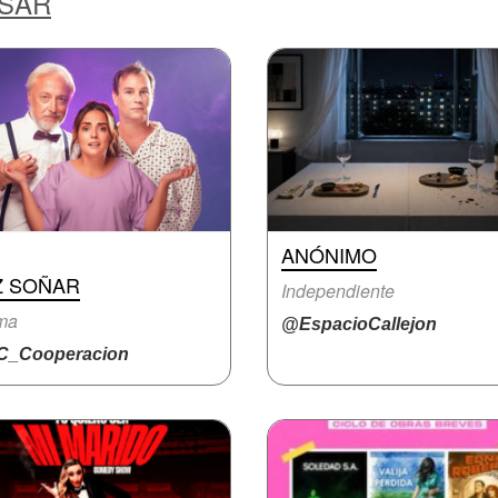
ESAR
ANÓNIMO
Z SOÑAR
Independiente
ma
@EspacioCallejon
_Cooperacion