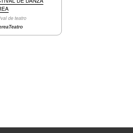
TIVAL DE DANZA
REA
ival de teatro
reaTeatro