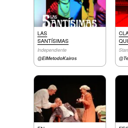
LAS
CLA
SANTÍSIMAS
QUI
Independiente
Stan
@ElMetodoKairos
@Te