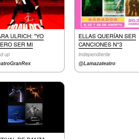
RA ULRICH: "YO
ELLAS QUERÍAN SER
ERO SER MI
CANCIONES N*3
d up
Independiente
atroGranRex
@Lamazateatro