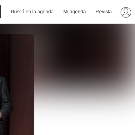
Buscá en la agenda
Mi agenda
Revista