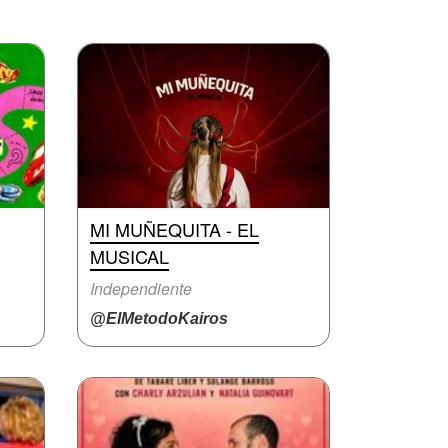
MI MUÑEQUITA - EL
MUSICAL
Independiente
@ElMetodoKairos