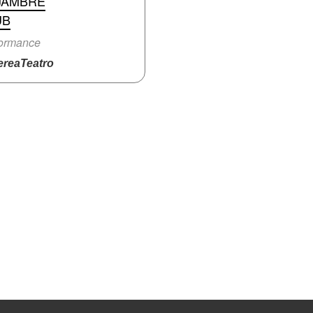
JAMBRE
UB
formance
reaTeatro