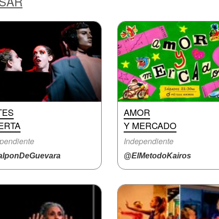
ESAR
TES
AMOR
ERTA
Y MERCADO
pendiente
Independiente
lponDeGuevara
@ElMetodoKairos