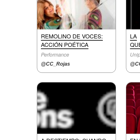
REMOLINO DE VOCES:
LA
ACCIÓN POÉTICA
QU
Performance
Unip
@CC_Rojas
@CC