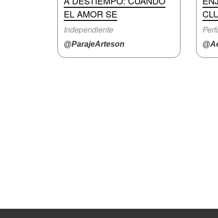
A DESTIEMPO: CUANDO
EN
EL AMOR SE
CL
Independiente
Per
@ParajeArteson
@Ae