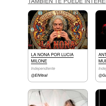
TAMBIÉN TE PUEDE INTER
LA NONA POR LUCIA
AN
MILONE
MU
Independiente
Inde
@ElVitral
@Ga