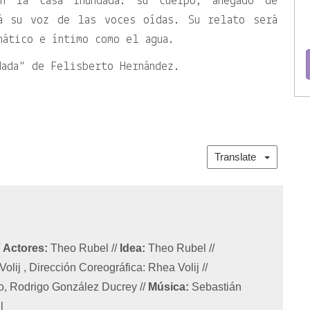
en la casa inundada: su cuerpo, anegado de
rá su voz de las voces oídas. Su relato será
mático e íntimo como el agua.
dada
de Felisberto Hernández.
Translate
/
Actores:
Theo Rubel
//
Idea:
Theo Rubel
//
lij , Dirección Coreográfica: Rhea Volij
//
jo, Rodrigo González Ducrey
//
Música:
Sebastián
l