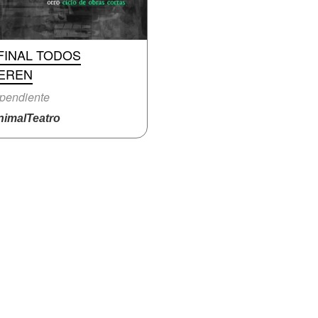
FINAL TODOS
EREN
pendiente
imalTeatro