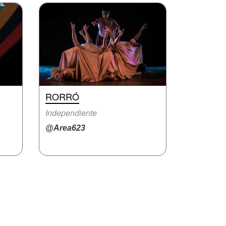
RORRÓ
Independiente
@Area623