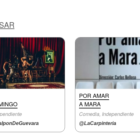
ESAR
POR AMAR
MINGO
A MARA
pendiente
Comedia, Independiente
lponDeGuevara
@LaCarpinteria