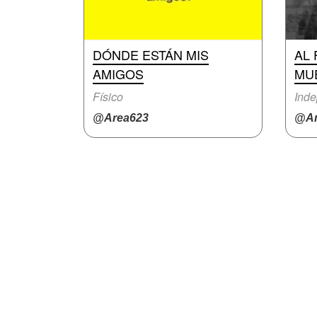
DÓNDE ESTÁN MIS
AL 
AMIGOS
MU
Físico
Inde
@Area623
@An