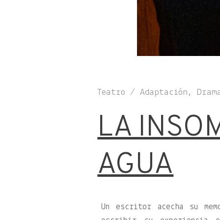
Teatro / Adaptación, Dram
LA INSO
AGUA
Un escritor acecha su mem