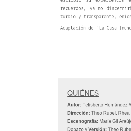
escribir su experiencia 
recuerdos, ya no discerni
turbio y transparente, enig
Adaptación de
La Casa Inun
QUIÉNES
Autor:
Felisberto Hernández
/
Dirección:
Theo Rubel, Rhea Vo
Escenografía:
María Gil Araú
Dopazo
//
Versión:
Theo Rube