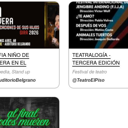
IA NIÑO DE
TEATRALOGÍA -
ERA EN EL
TERCERA EDICIÓN
edia, Stand up
Festival de teatro
ditorioBelgrano
@TeatroElPiso