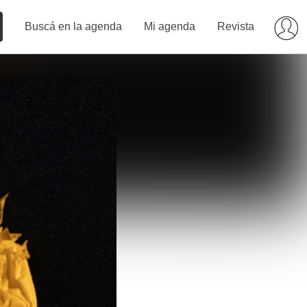
Buscá en la agenda
Mi agenda
Revista