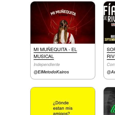
MI MUÑEQUITA - EL
SOF
MUSICAL
RIV
Independiente
Com
@ElMetodoKairos
@Au