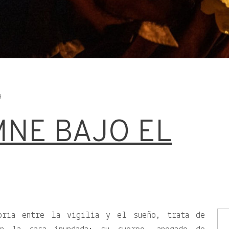
a
MNE BAJO EL
oria entre la vigilia y el sueño, trata de