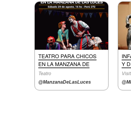
TEATRO PARA CHICOS
INF
EN LA MANZANA DE
Y D
Teatro
Visi
@ManzanaDeLasLuces
@M