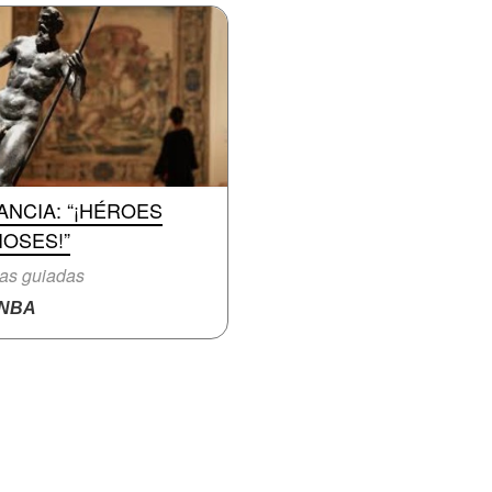
ANCIA: “¡HÉROES
IOSES!”
tas guiadas
NBA