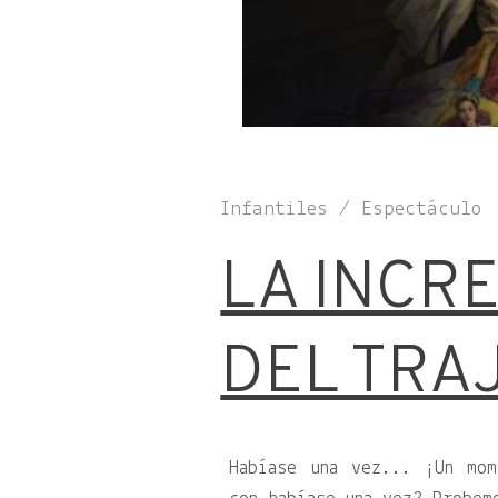
Infantiles / Espectáculo
LA INCRE
DEL TRAJ
Habíase una vez... ¡Un mo