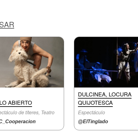
ESAR
DULCINEA, LOCURA
LO ABIERTO
QUIJOTESCA
ctáculo de títeres, Teatro
Espectáculo
_Cooperacion
@ElTinglado