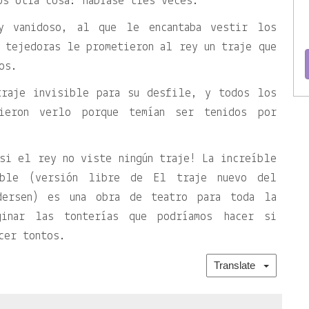
os otra cosa: habíase tres veces.
y vanidoso, al que le encantaba vestir los
 tejedoras le prometieron al rey un traje que
os.
traje invisible para su desfile, y todos los
gieron verlo porque temían ser tenidos por
si el rey no viste ningún traje! La increíble
ible (versión libre de El traje nuevo del
dersen) es una obra de teatro para toda la
ginar las tonterías que podríamos hacer si
cer tontos.
Translate