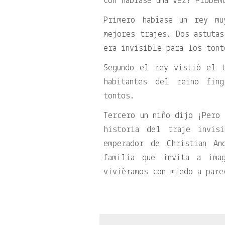
con habíase una vez? Probem
Primero habíase un rey mu
mejores trajes. Dos astutas
era invisible para los tont
Segundo el rey vistió el 
habitantes del reino fin
tontos.
Tercero un niño dijo ¡Pero 
historia del traje invis
emperador de Christian An
familia que invita a ima
viviéramos con miedo a pare