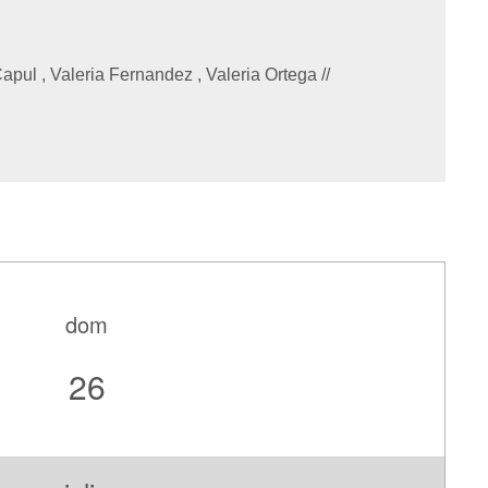
apul , Valeria Fernandez , Valeria Ortega
//
dom
26