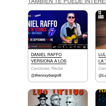
TAMBIÉN TE PUEDE INTER
DANIEL RAFFO
LU
VERSIONA A LOS
LA
Canciones, Recital
Can
@theroxybargrill
@La