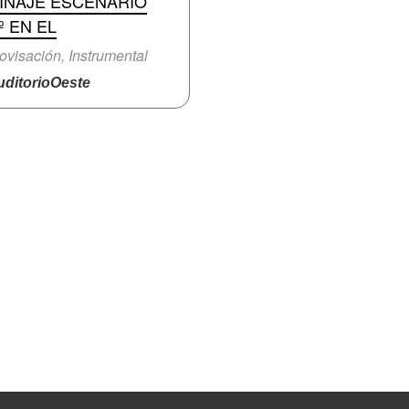
TINAJE ESCENARIO
º EN EL
ovisación, Instrumental
ditorioOeste