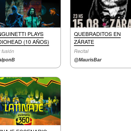
GUINETTI PLAYS
QUEBRADITOS EN
IOHEAD (10 AÑOS)
ZÁRATE
 fusión
Recital
lponB
@MaurisBar