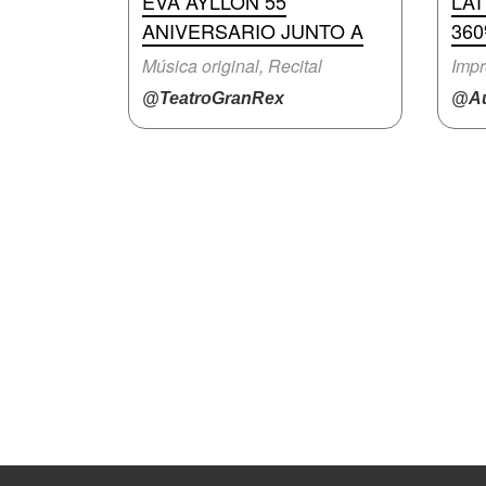
EVA AYLLON 55
LA
ANIVERSARIO JUNTO A
360
Música original, Recital
Impr
@TeatroGranRex
@Au