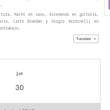
o.
ctura, Nacht en saxo, Arredondo en guitarra,
arra, Carto Brandán y Sergio Verdinelli en
ontrabajo.
Translate
jue
30