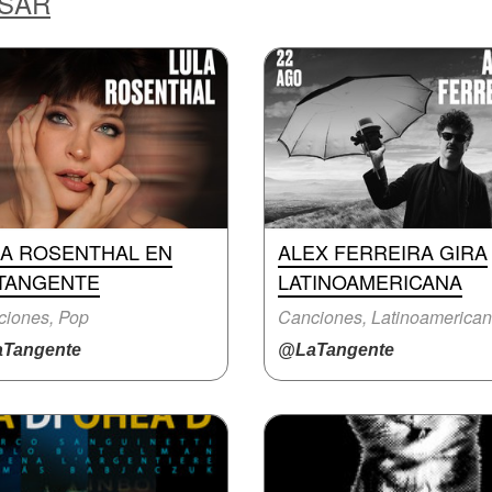
ESAR
LA ROSENTHAL EN
ALEX FERREIRA GIRA
 TANGENTE
LATINOAMERICANA
ciones, Pop
Canciones, Latinoamerica
Tangente
@LaTangente