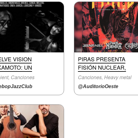
LVE VISION
PIRAS PRESENTA
KAMOTO: UN
FISIÓN NUCLEAR,
ent, Canciones
Canciones, Heavy metal
bopJazzClub
@AuditorioOeste