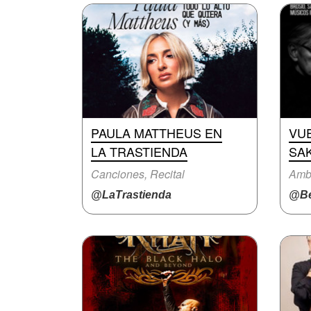
PAULA MATTHEUS EN
VUE
LA TRASTIENDA
SA
Canciones, Recital
Ambi
@LaTrastienda
@Be