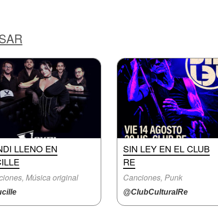
ESAR
NDI LLENO EN
SIN LEY EN EL CLUB
ILLE
RE
iones, Música original
Canciones, Punk
cille
@ClubCulturalRe