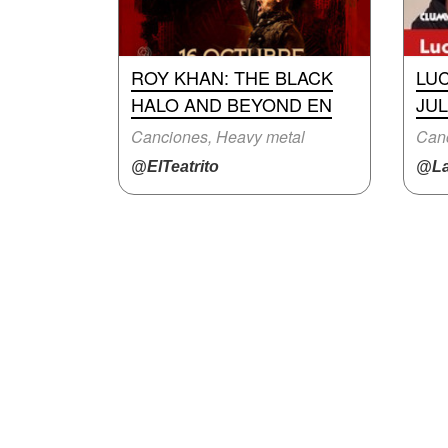
ROY KHAN: THE BLACK
LUC
HALO AND BEYOND EN
JUL
Canciones, Heavy metal
Can
@ElTeatrito
@La