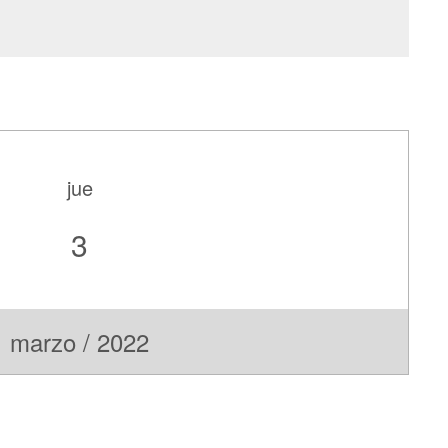
jue
3
marzo / 2022