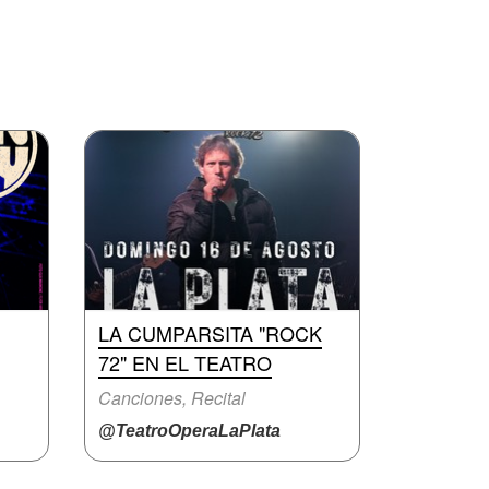
LA CUMPARSITA "ROCK
72" EN EL TEATRO
Canciones, Recital
@TeatroOperaLaPlata