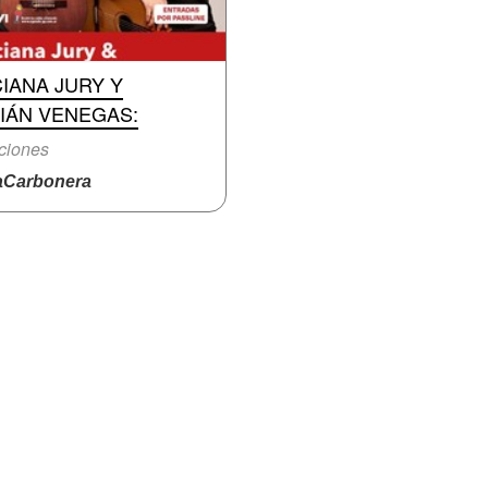
IANA JURY Y
IÁN VENEGAS:
ciones
Carbonera