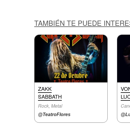
TAMBIÉN TE PUEDE INTER
ZAKK
VO
SABBATH
LUC
Rock, Metal
Canc
@TeatroFlores
@Lu