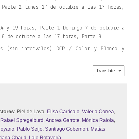
 Parte 2 Lunes 1° de octubre a las 17 horas,
14 y 19 horas, Parte 1 Domingo 7 de octubre a
 8 de octubre a las 17 horas, Parte 3
os (sin intervalos) DCP / Color y Blanco y
Translate
ctores:
Piel de Lava,
Elisa Carricajo
,
Valeria Correa
,
,
Rafael Spregelburd
,
Andrea Garrote
,
Mónica Raiola
,
Moyano
,
Pablo Seijo
,
Santiago Gobernori
,
Matías
riana Chaud
,
Lalo Rotavería