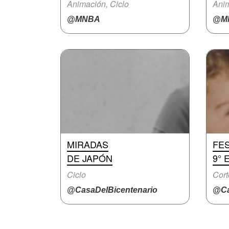
Animación, Ciclo
Anim
@MNBA
@M
MIRADAS
FES
DE JAPÓN
9° 
Ciclo
Cort
@CasaDelBicentenario
@Ca