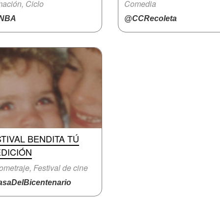
ación, Ciclo
Comedia
NBA
@CCRecoleta
TIVAL BENDITA TÚ
EDICIÓN
ometraje, Festival de cine
saDelBicentenario