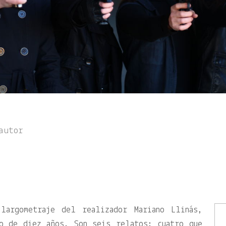
autor
largometraje del realizador Mariano Llinás,
o de diez años. Son seis relatos: cuatro que