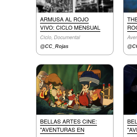
ARMUSA AL ROJO
TH
VIVO: CICLO MENSUAL
RO
Ciclo, Documental
Aven
@CC_Rojas
@CC
BELLAS ARTES CINE:
BEL
"AVENTURAS EN
"A