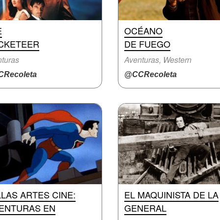
E
OCÉANO
CKETEER
DE FUEGO
turas
Aventuras, Western
Recoleta
@CCRecoleta
LAS ARTES CINE:
EL MAQUINISTA DE LA
VENTURAS EN
GENERAL