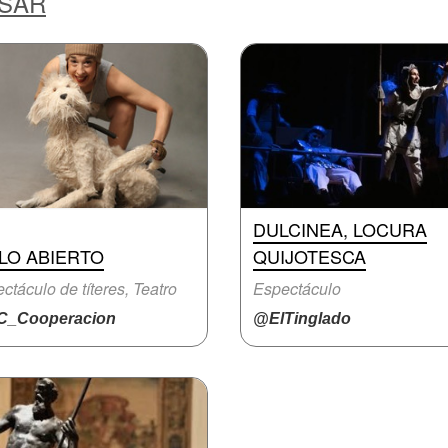
ESAR
DULCINEA, LOCURA
LO ABIERTO
QUIJOTESCA
ctáculo de títeres, Teatro
Espectáculo
_Cooperacion
@ElTinglado