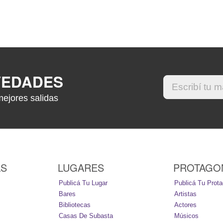
VEDADES
mejores salidas
AS
LUGARES
PROTAGO
Publicá Tu Lugar
Publicá Tu Prota
Bares
Artistas
Bibliotecas
Actores
Casas De Subasta
Músicos