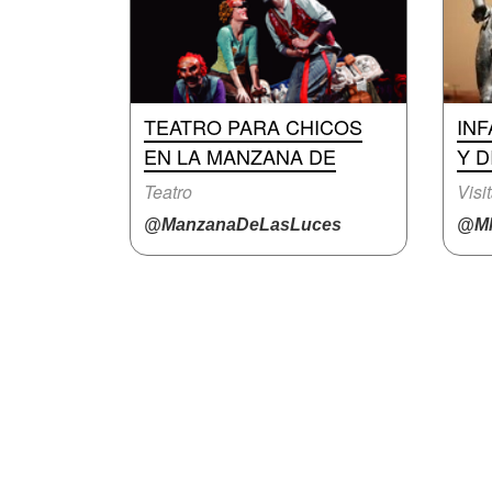
TEATRO PARA CHICOS
INF
EN LA MANZANA DE
Y D
Teatro
Visi
@ManzanaDeLasLuces
@M