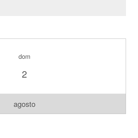
dom
2
agosto