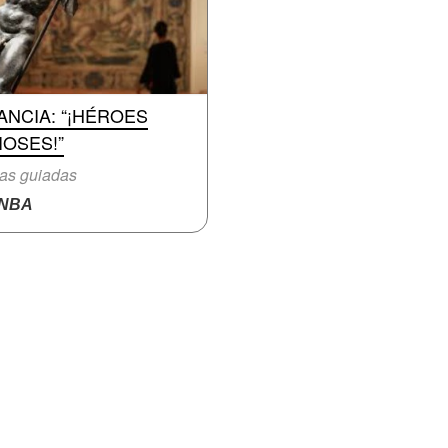
ANCIA: “¡HÉROES
IOSES!”
tas guiadas
NBA