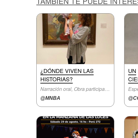
TAMBIÉN TE PUEDE INTER
¿DÓNDE VIVEN LAS
UN
HISTORIAS?
CIE
Narración oral, Obra participativa
Espe
@MNBA
@CC