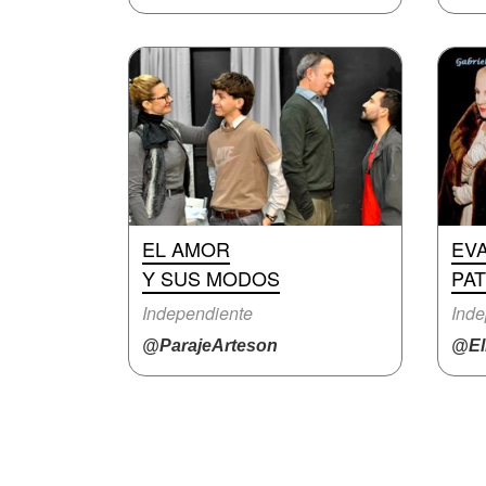
EL AMOR
EVA
Y SUS MODOS
PAT
Independiente
Inde
@ParajeArteson
@El