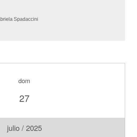
briela Spadaccini
dom
27
julio / 2025