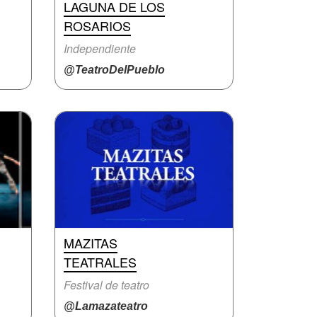
LAGUNA DE LOS
ROSARIOS
Independiente
@TeatroDelPueblo
MAZITAS
TEATRALES
Festival de teatro
@Lamazateatro