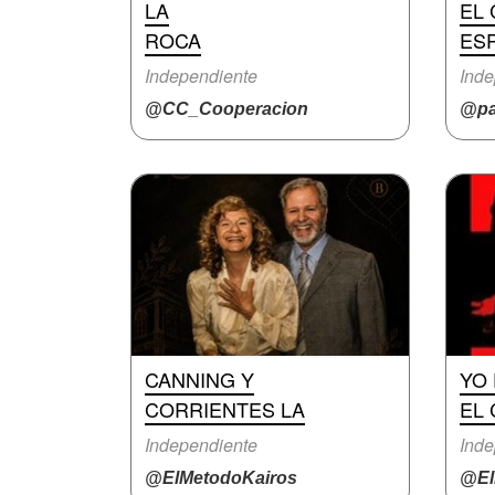
LA
EL 
ROCA
ES
Independiente
Inde
@CC_Cooperacion
@pa
CANNING Y
YO
CORRIENTES LA
EL
Independiente
Inde
@ElMetodoKairos
@El