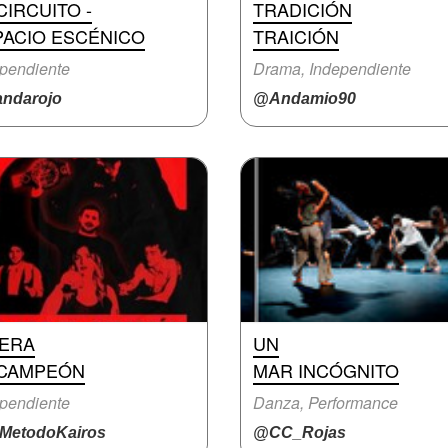
CIRCUITO -
TRADICIÓN
PACIO ESCÉNICO
TRAICIÓN
pendiente
Drama, Independiente
ndarojo
@Andamio90
 ERA
UN
 CAMPEÓN
MAR INCÓGNITO
pendiente
Danza, Performance
MetodoKairos
@CC_Rojas