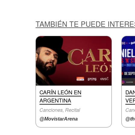
TAMBIÉN TE PUEDE INTER
CARÍN LEÓN EN
DA
ARGENTINA
VE
Canciones, Recital
Canc
@MovistarArena
@the