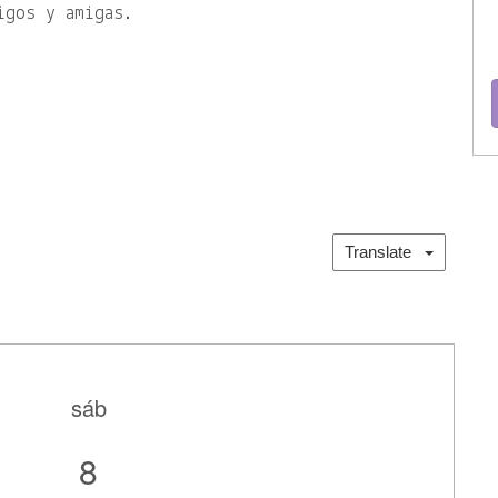
igos y amigas.
Translate
sáb
8