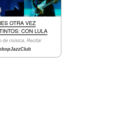
NES OTRA VEZ
TINTOS: CON LULA
o de música, Recital
bopJazzClub