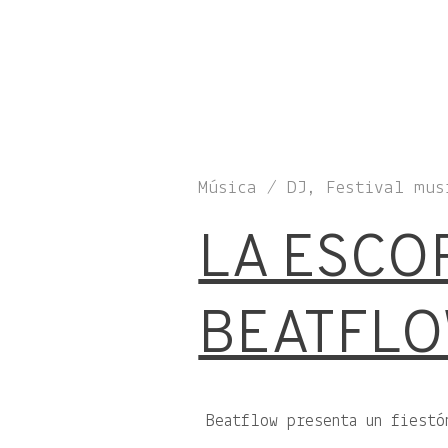
Música / DJ, Festival mus
LA ESCO
BEATFL
Beatflow presenta un fiestó