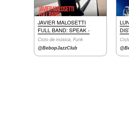
JAVIER MALOSETTI
LU
FULL BAND: SPEAK -
DIS
Ciclo de música, Funk
Cicl
@BebopJazzClub
@Be