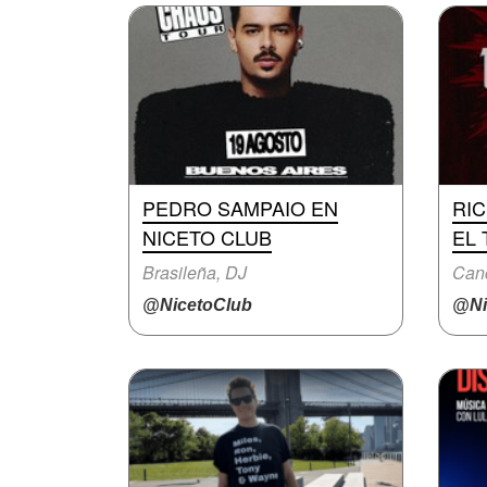
PEDRO SAMPAIO EN
RI
NICETO CLUB
EL 
Brasileña, DJ
Canc
@NicetoClub
@Ni