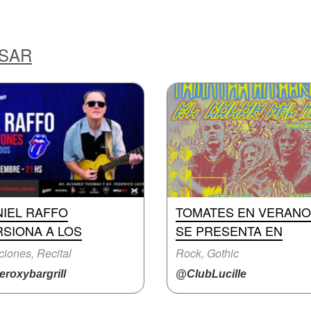
ESAR
NIEL RAFFO
TOMATES EN VERANO
RSIONA A LOS
SE PRESENTA EN
iones, Recital
Rock, Gothic
roxybargrill
@ClubLucille