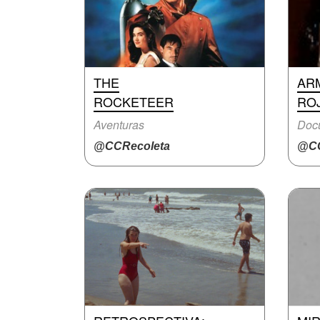
THE
AR
ROCKETEER
RO
Aventuras
Doc
@CCRecoleta
@CC