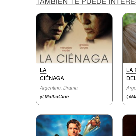
TAMBIÉN TE PUEDE INTER
LA
LA
CIÉNAGA
DE
Argentino, Drama
Arge
@MalbaCine
@Ma