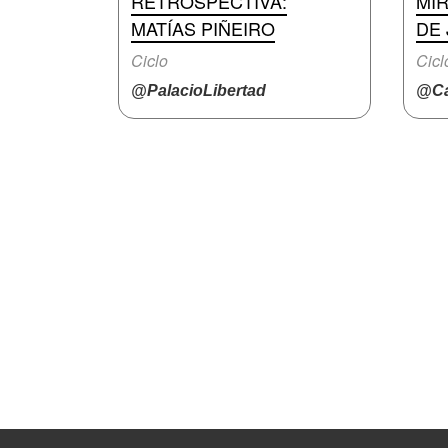
RETROSPECTIVA:
MI
MATÍAS PIÑEIRO
DE
Ciclo
Cicl
@PalacioLibertad
@Ca