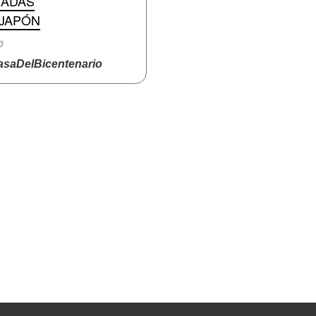
RADAS
 JAPÓN
o
saDelBicentenario