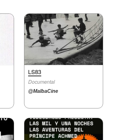
LS83
Documental
@MalbaCine