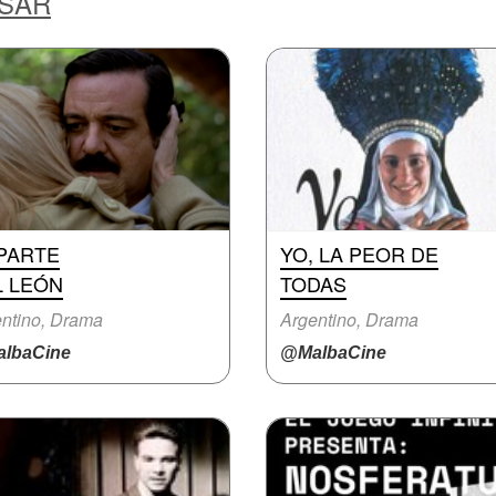
ESAR
 PARTE
YO, LA PEOR DE
L LEÓN
TODAS
ntino, Drama
Argentino, Drama
lbaCine
@MalbaCine