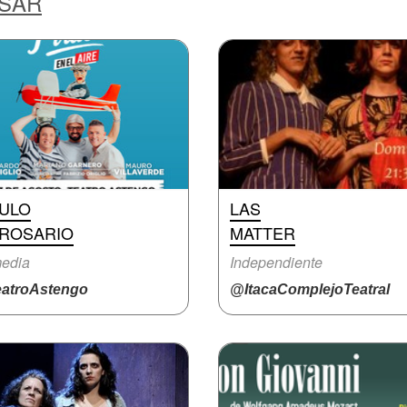
ESAR
RULO
LAS
 ROSARIO
MATTER
edia
Independiente
atroAstengo
@ItacaComplejoTeatral