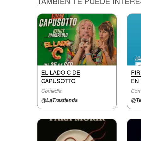
TAMBIÉN TE PUEDE INTER
EL LADO C DE
PI
CAPUSOTTO
EN
Comedia
Com
@LaTrastienda
@Te