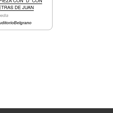
IEZA CON "D" CON
ETRAS DE JUAN
edia
ditorioBelgrano