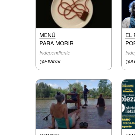
MENÚ
EL 
PARA MORIR
PO
Independiente
Inde
@ElVitral
@An