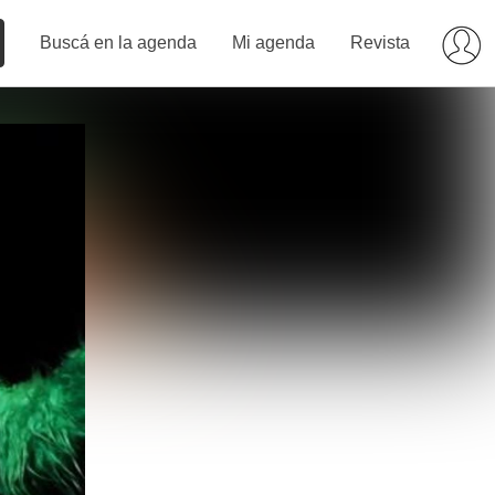
Buscá en la agenda
Mi agenda
Revista