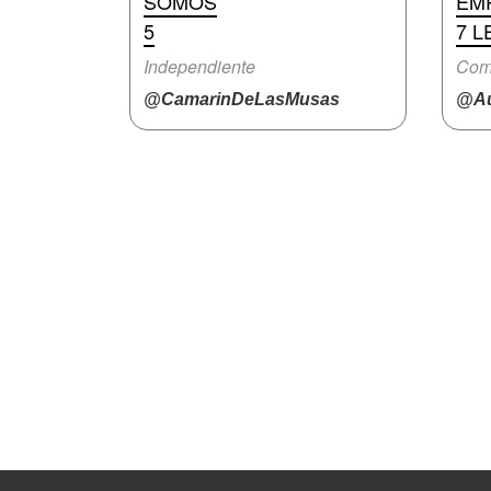
SOMOS
EMP
5
7 L
Independiente
Com
@CamarinDeLasMusas
@Au