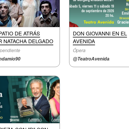
PATIO DE ATRÁS
DON GIOVANNI EN EL
R NATACHA DELGADO
AVENIDA
pendiente
Ópera
damio90
@TeatroAvenida