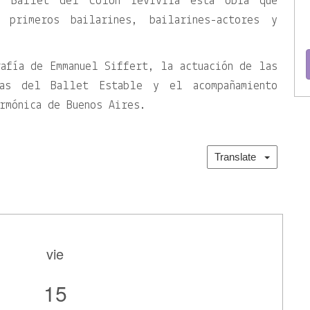
l Ballet del Colón revivirá esta obra que
 primeros bailarines, bailarines-actores y
afía de Emmanuel Siffert, la actuación de las
tas del Ballet Estable y el acompañamiento
rmónica de Buenos Aires.
Translate
vie
15