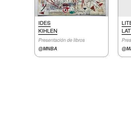
IDES
LI
KIHLEN
LA
Presentación de libros
Pres
@MNBA
@Ma