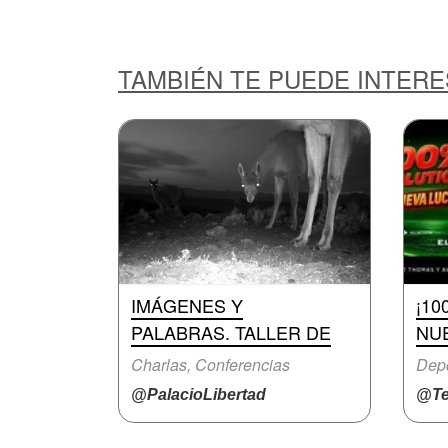
TAMBIÉN TE PUEDE INTER
IMÁGENES Y
¡10
PALABRAS. TALLER DE
NUE
Charlas, Conferencias
Dep
@PalacioLibertad
@Te