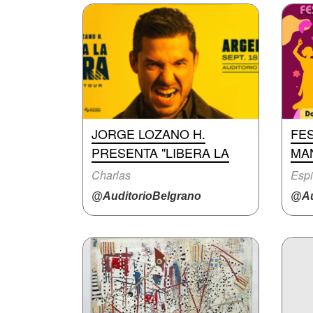
JORGE LOZANO H.
FES
PRESENTA "LIBERA LA
MA
Charlas
Espi
@AuditorioBelgrano
@Au