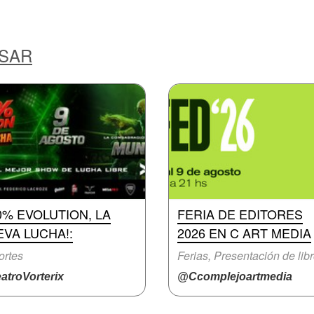
ESAR
0% EVOLUTION, LA
FERIA DE EDITORES
VA LUCHA!:
2026 EN C ART MEDIA
ortes
Ferias, Presentación de lib
atroVorterix
@Ccomplejoartmedia