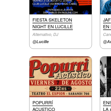
FIESTA SKELETON
JAF
NIGHT EN LUCILLE
EN
Alternativo, DJ
Canc
@Lucille
@Au
POPURRÍ
EN
ACUSTICO
LA 