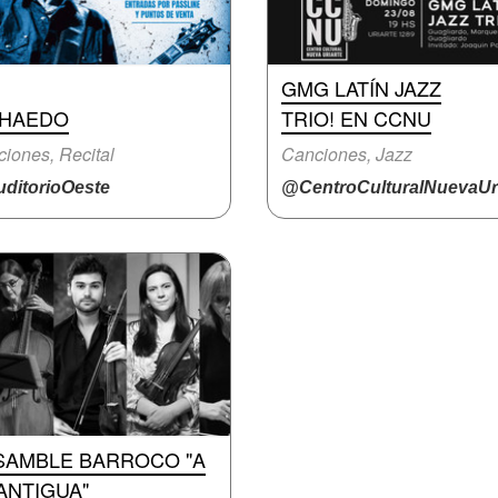
GMG LATÍN JAZZ
 HAEDO
TRIO! EN CCNU
iones, Recital
Canciones, Jazz
ditorioOeste
@CentroCulturalNuevaUri.
SAMBLE BARROCO "A
ANTIGUA"