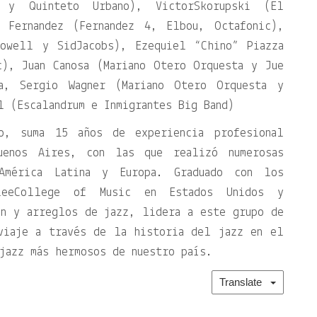
 y Quinteto Urbano), VictorSkorupski (El
 Fernandez (Fernandez 4, Elbou, Octafonic),
towell y SidJacobs), Ezequiel “Chino” Piazza
c), Juan Canosa (Mariano Otero Orquesta y Jue
la, Sergio Wagner (Mariano Otero Orquesta y
l (Escalandrum e Inmigrantes Big Band)
o, suma 15 años de experiencia profesional
uenos Aires, con las que realizó numerosas
América Latina y Europa. Graduado con los
leeCollege of Music en Estados Unidos y
ón y arreglos de jazz, lidera a este grupo de
viaje a través de la historia del jazz en el
jazz más hermosos de nuestro país.
Translate