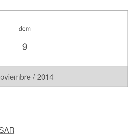
dom
9
oviembre / 2014
ESAR