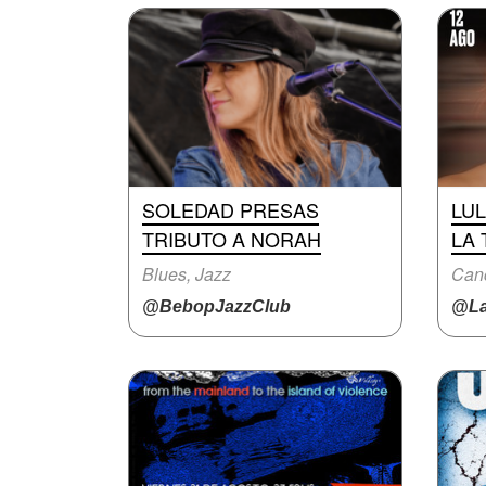
SOLEDAD PRESAS
LU
TRIBUTO A NORAH
LA
Blues, Jazz
Can
@BebopJazzClub
@La