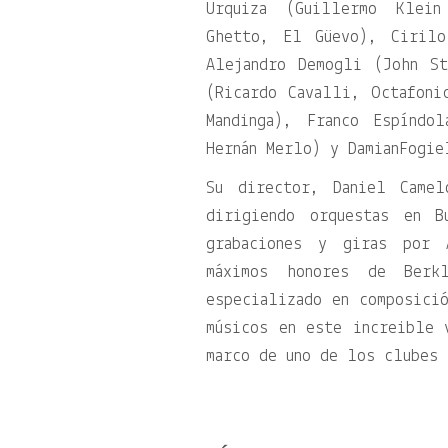
Urquiza (Guillermo Klein
Ghetto, El Güevo), Cirilo
Alejandro Demogli (John S
(Ricardo Cavalli, Octafoni
Mandinga), Franco Espíndo
Hernán Merlo) y DamianFogie
Su director, Daniel Camel
dirigiendo orquestas en B
grabaciones y giras por 
máximos honores de Berk
especializado en composici
músicos en este increible 
marco de uno de los clubes 