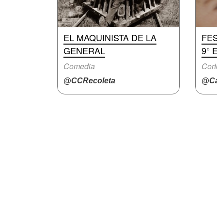
EL MAQUINISTA DE LA
FES
GENERAL
9° 
Comedia
Cort
@CCRecoleta
@Ca