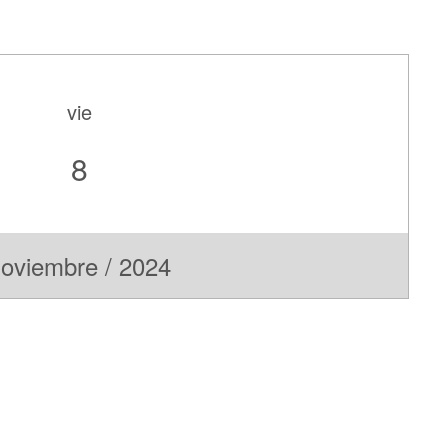
vie
8
oviembre / 2024