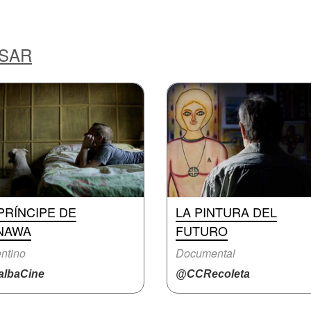
ESAR
PRÍNCIPE DE
LA PINTURA DEL
NAWA
FUTURO
ntino
Documental
lbaCine
@CCRecoleta