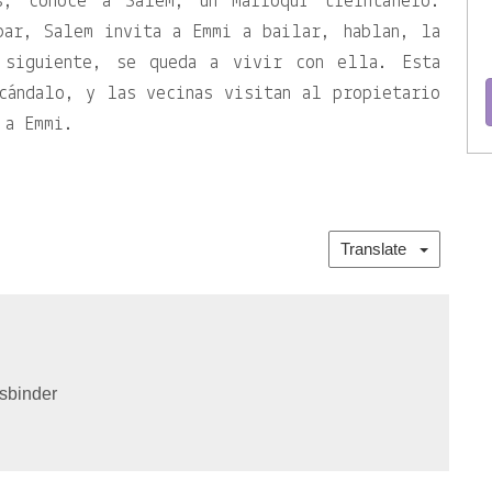
s, conoce a Salem, un marroquí treintañero.
bar, Salem invita a Emmi a bailar, hablan, la
 siguiente, se queda a vivir con ella. Esta
cándalo, y las vecinas visitan al propietario
 a Emmi.
Translate
sbinder