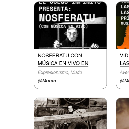
NOSFERATU CON
VI
MÚSICA EN VIVO EN
LAS
Expresionismo, Mudo
Aven
@Moran
@Mo