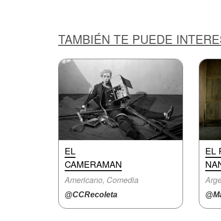
TAMBIÉN TE PUEDE INTER
EL
EL 
CAMERAMAN
NA
Americano, Comedia
Arge
@CCRecoleta
@Ma