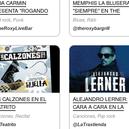
DA CARMIN
MEMPHIS LA BLUSERA
ESENTA "ROGANDO
"SIEMPRE" EN THE
 rock, Punk
Blues, R&b
eRoxyLiveBar
@theroxybargrill
S CALZONES EN EL
ALEJANDRO LERNER:
ATRITO
CARA A CARA EN LA
iones, Recital
Canciones, Pop rock
eatrito
@LaTrastienda