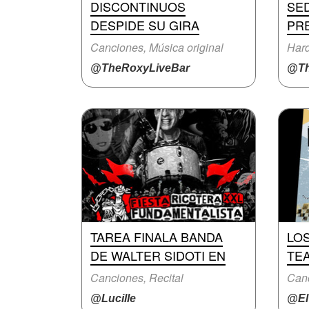
DISCONTINUOS
SE
DESPIDE SU GIRA
PR
Canciones, Música original
Hard
@TheRoxyLiveBar
@Th
TAREA FINALA BANDA
LO
DE WALTER SIDOTI EN
TE
Canciones, Recital
Canc
@Lucille
@ElT