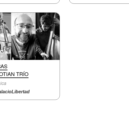
CAS
OTIAN TRÍO
ica
lacioLibertad