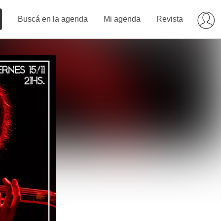
Buscá en la agenda
Mi agenda
Revista