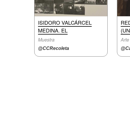
ISIDORO VALCÁRCEL
RE
MEDINA. EL
(UN
Muestra
Arte
@CCRecoleta
@Ca