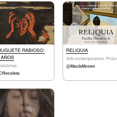
 JUGUETE RABIOSO:
RELIQUIA
0 AÑOS
Arte contemporáneo, Pintu
siciones
@MaclaMuseo
Recoleta