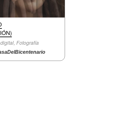
D
IÓN)
 digital, Fotografía
saDelBicentenario