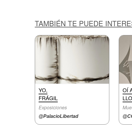
TAMBIÉN TE PUEDE INTER
YO,
OÍ 
FRÁGIL
LL
Exposiciones
Mue
@PalacioLibertad
@CC