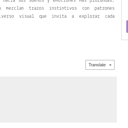
a hacia sus sueños y emociones más profundas.
 mezclan trazos instintivos con patrones
iverso visual que invita a explorar cada
Translate