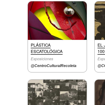
PLÁSTICA
EL
ESCATOLÓGICA
10
Exposiciones
Expo
@CentroCulturalRecoleta
@CC