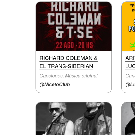
RICHARD COLEMAN &
AR
EL TRANS-SIBERIAN
LUC
Canciones, Música original
Canc
@NicetoClub
@Lu