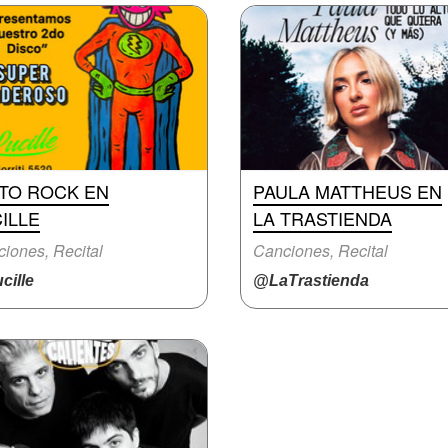
ITO ROCK EN
PAULA MATTHEUS EN
ILLE
LA TRASTIENDA
iones, Recital
Canciones, Recital
cille
@LaTrastienda