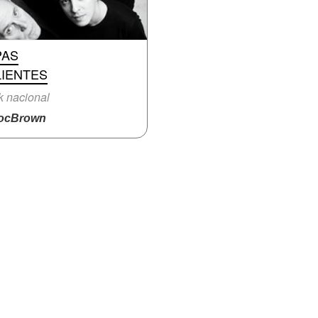
PAS
LIENTES
 nacional
ocBrown