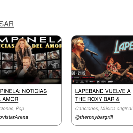
ESAR
PINELA: NOTICIAS
LAPEBAND VUELVE A
L AMOR
THE ROXY BAR &
ciones, Pop
Canciones, Música original
vistarArena
@theroxybargrill