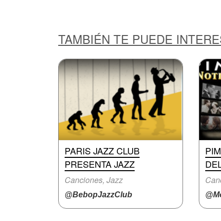
TAMBIÉN TE PUEDE INTER
PARIS JAZZ CLUB
PIM
PRESENTA JAZZ
DE
Canciones, Jazz
Can
@BebopJazzClub
@Mo