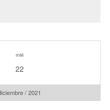
mié
22
diciembre / 2021