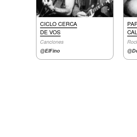
CICLO CERCA
PA
DE VOS
CA
Canciones
Rock
@ElFino
@D