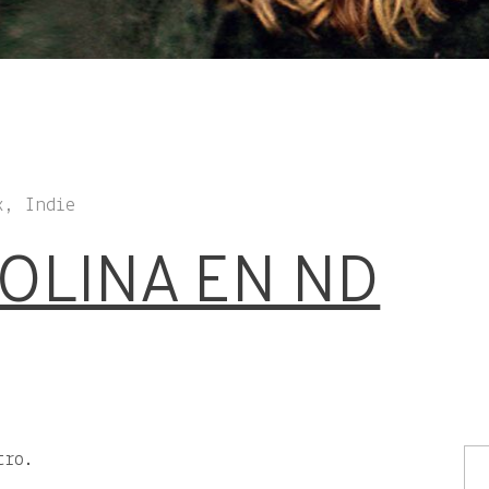
k, Indie
OLINA EN ND
tro.