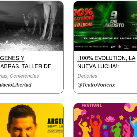
ÁGENES Y
¡100% EVOLUTION, LA
ABRAS. TALLER DE
NUEVA LUCHA!:
las, Conferencias
Deportes
lacioLibertad
@TeatroVorterix