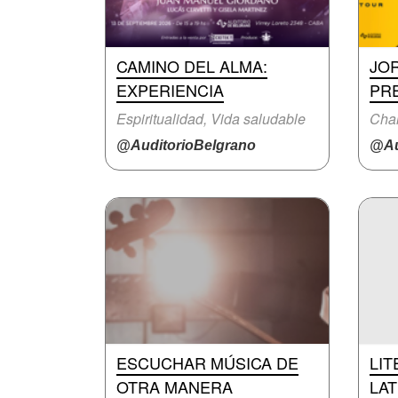
CAMINO DEL ALMA:
JO
EXPERIENCIA
PRE
Espiritualidad, Vida saludable
Char
@AuditorioBelgrano
@Au
ESCUCHAR MÚSICA DE
LI
OTRA MANERA
LA