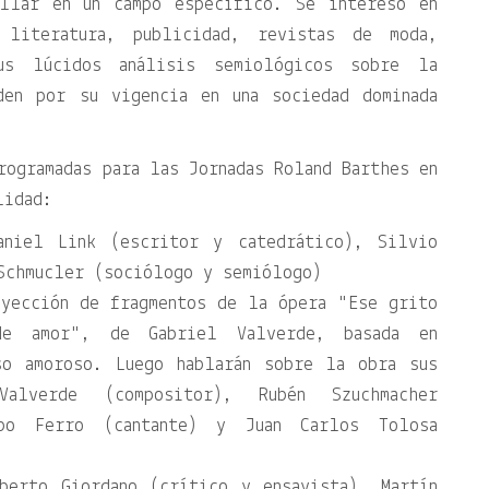
illar en un campo específico. Se interesó en
 literatura, publicidad, revistas de moda,
Sus lúcidos análisis semiológicos sobre la
den por su vigencia en una sociedad dominada
rogramadas para las Jornadas Roland Barthes en
lidad:
aniel Link (escritor y catedrático), Silvio
Schmucler (sociólogo y semiólogo)
oyección de fragmentos de la ópera
Ese grito
de amor
, de Gabriel Valverde, basada en
so amoroso. Luego hablarán sobre la obra sus
Valverde (compositor), Rubén Szuchmacher
abo Ferro (cantante) y Juan Carlos Tolosa
berto Giordano (crítico y ensayista), Martín