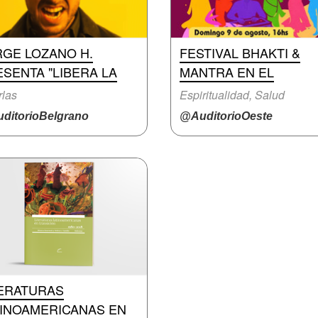
RGE LOZANO H.
FESTIVAL BHAKTI &
SENTA "LIBERA LA
MANTRA EN EL
las
Espiritualidad, Salud
ditorioBelgrano
@AuditorioOeste
TERATURAS
TINOAMERICANAS EN