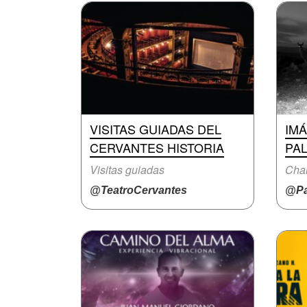
VISITAS GUIADAS DEL
IM
CERVANTES HISTORIA
PAL
Visitas guiadas
Char
@TeatroCervantes
@Pa