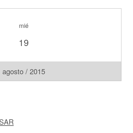
mié
19
agosto / 2015
ESAR