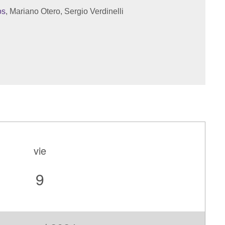
os
, Mariano Otero, Sergio Verdinelli
vie
9