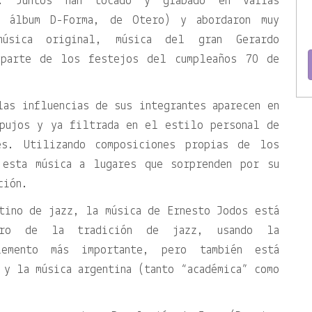
a. Juntos han tocado y grabado en varias
l álbum D-Forma, de Otero) y abordaron muy
música original, música del gran Gerardo
 parte de los festejos del cumpleaños 70 de
las influencias de sus integrantes aparecen en
apujos y ya filtrada en el estilo personal de
es. Utilizando composiciones propias de los
 esta música a lugares que sorprenden por su
ción.
tino de jazz, la música de Ernesto Jodos está
ntro de la tradición de jazz, usando la
emento más importante, pero también está
 y la música argentina (tanto “académica” como