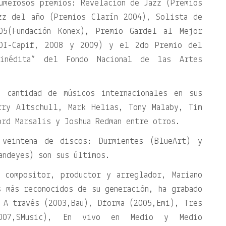
umerosos premios: Revelación de Jazz (Premios
zz del año (Premios Clarín 2004), Solista de
05(Fundación Konex), Premio Gardel al Mejor
DI-Capif, 2008 y 2009) y el 2do Premio del
 inédita” del Fondo Nacional de las Artes
n cantidad de músicos internacionales en sus
rry Altschull, Mark Helias, Tony Malaby, Tim
ord Marsalis y Joshua Redman entre otros.
veintena de discos: Durmientes (BlueArt) y
andeyes) son sus últimos.
, compositor, productor y arreglador, Mariano
 más reconocidos de su generación, ha grabado
 A través (2003,Bau), Dforma (2005,Emi), Tres
(2007,SMusic), En vivo en Medio y Medio