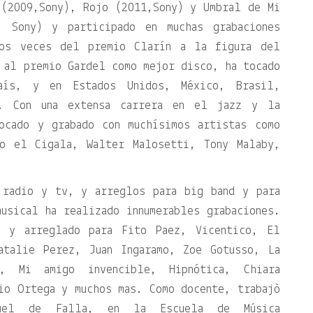
 (2009,Sony), Rojo (2011,Sony) y Umbral de Mi
, Sony) y participado en muchas grabaciones
dos veces del premio Clarín a la figura del
 al premio Gardel como mejor disco, ha tocado
ís, y en Estados Unidos, México, Brasil,
y. Con una extensa carrera en el jazz y la
ocado y grabado con muchísimos artistas como
go el Cigala, Walter Malosetti, Tony Malaby,
 radio y tv, y arreglos para big band y para
usical ha realizado innumerables grabaciones.
o y arreglado para Fito Paez, Vicentico, El
atalie Perez, Juan Ingaramo, Zoe Gotusso, La
, Mi amigo invencible, Hipnótica, Chiara
io Ortega y muchos mas. Como docente, trabajò
nuel de Falla, en la Escuela de Música