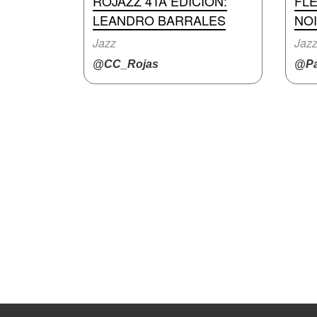
ROJAZZ 4TA EDICIÓN:
FL
LEANDRO BARRALES
NO
Jazz
Jazz
@CC_Rojas
@Pa