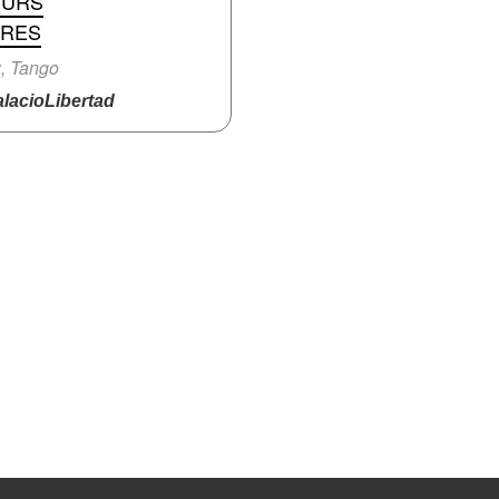
EURS
IRES
, Tango
lacioLibertad