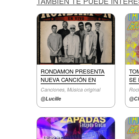
TAMBIÉN TE PUEDE INTER
RONDAMON PRESENTA
TO
NUEVA CANCIÓN EN
SE
Canciones, Música original
Rock
@Lucille
@Cl