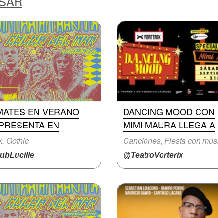
ESAR
MATES EN VERANO
DANCING MOOD CON
 PRESENTA EN
MIMI MAURA LLEGA A
, Gothic
ubLucille
@TeatroVorterix