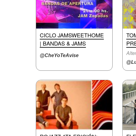
CICLO JAMSWEETHOME
TO
| BANDAS & JAMS
PR
Alte
@CheYoTeAvise
@Lu