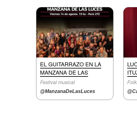
EL GUITARRAZO EN LA
LUC
MANZANA DE LAS
IT
Festival musical
Folk
@ManzanaDeLasLuces
@Ca