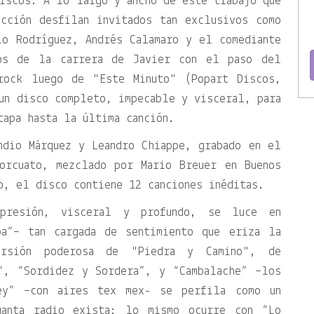
iscos. A lo largo y ancho de este trabajo que
cción desfilan invitados tan exclusivos como
io Rodríguez, Andrés Calamaro y el comediante
os de la carrera de Javier con el paso del
 rock luego de
Este Minuto
(Popart Discos,
un disco completo, impecable y visceral, para
tapa hasta la última canción.
ndio Márquez y Leandro Chiappe, grabado en el
orcuato, mezclado por Mario Breuer en Buenos
o, el disco contiene 12 canciones inéditas.
presión, visceral y profundo, se luce en
ba”– tan cargada de sentimiento que eriza la
ersión poderosa de
Piedra y Camino
, de
a”, “Sordidez y Sordera”, y “Cambalache” –los
ey” –con aires tex mex- se perfila como un
uanta radio exista; lo mismo ocurre con “Lo