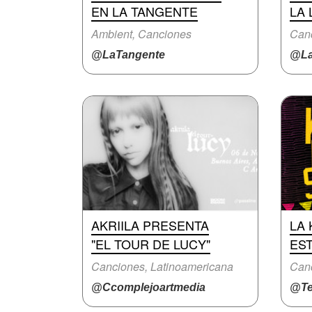
EN LA TANGENTE
LA 
Ambient, Canciones
Canc
@LaTangente
@La
AKRIILA PRESENTA
LA
"EL TOUR DE LUCY"
EST
Canciones, Latinoamericana
@Ccomplejoartmedia
@Te