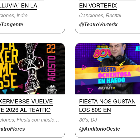
LLUVIA" EN LA
EN VORTERIX
iones, Indie
Canciones, Recital
Tangente
@TeatroVorterix
 KERMESSE VUELVE
FIESTA NOS GUSTAN
E 2026 AL TEATRO
LOS 80S EN
Canciones, Fiesta con música en vivo
80's, DJ
atroFlores
@AuditorioOeste