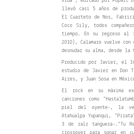
vida
, editado por Popart D
llevó casi 5 años de produ
El Cuarteto de Nos, Fabric
Coco Sily, todos compañer
tiempo. En su regreso al
2010), Calamaro vuelve con 
desnudar su alma, desde la 
Producido por Javier, el I
estudio de Javier en Don T
Aires, y Juan Sosa en Méxic
El rock en su máxima ex
canciones como “Hastalatum
piel del oyente-, la v
Atahualpa Yupanqui, “Pirat
3 de raíz tanguera-.“Tu R
crossover para sonar en c