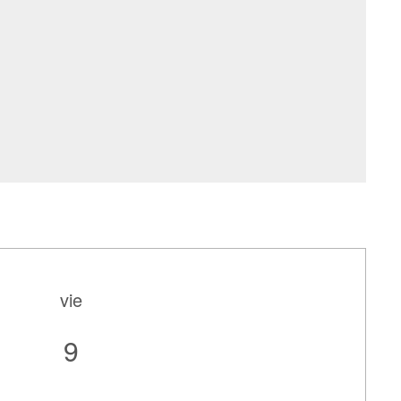
vie
9