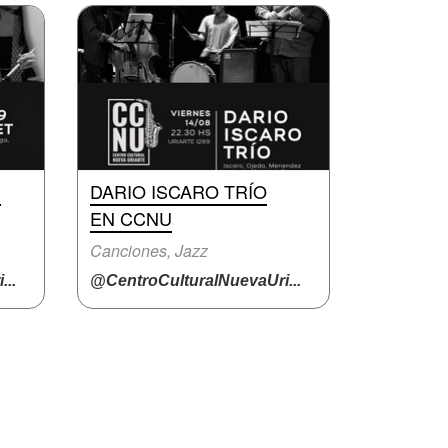
N
DARIO ISCARO TRÍO
EN CCNU
Canciones, Jazz
..
@CentroCulturalNuevaUri...