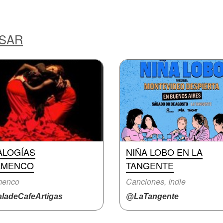
ESAR
ALOGÍAS
NIÑA LOBO EN LA
AMENCO
TANGENTE
menco
Canciones, Indie
ladeCafeArtigas
@LaTangente