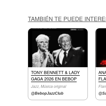
TAMBIÉN TE PUEDE INTER
TONY BENNETT & LADY
AN
GAGA 2026 EN BEBOP
FL
Jazz, Música original
Fla
@BebopJazzClub
@Sa