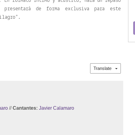
. En formato íntimo y acústico, hará un repaso
 presentará de forma exclusiva para este
ilagro”.
Translate
maro
//
Cantantes:
Javier Calamaro