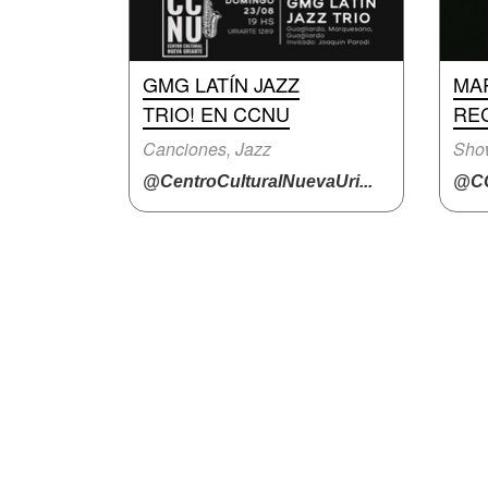
GMG LATÍN JAZZ
MA
TRIO! EN CCNU
RE
Canciones, Jazz
Show
@CentroCulturalNuevaUri...
@CC