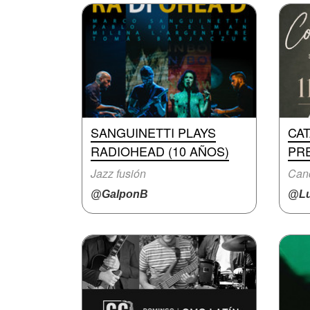
SANGUINETTI PLAYS
CA
RADIOHEAD (10 AÑOS)
PR
Jazz fusión
Canc
@GalponB
@Lu