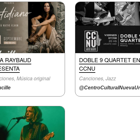
TA RAYBAUD
DOBLE 9 QUARTET E
ESENTA
CCNU
iones, Música original
Canciones, Jazz
cille
@CentroCulturalNuevaUri.