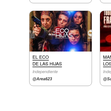
EL ECO
MA
DE LAS HIJAS
LO
Independiente
Inde
@Area623
@Sa