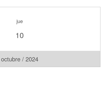
jue
10
octubre / 2024