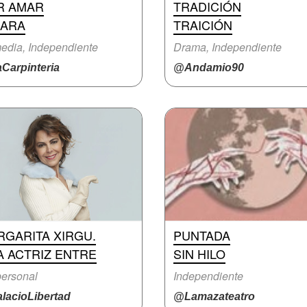
R AMAR
TRADICIÓN
MARA
TRAICIÓN
dia, Independiente
Drama, Independiente
Carpinteria
@Andamio90
RGARITA XIRGU.
PUNTADA
A ACTRIZ ENTRE
SIN HILO
ersonal
Independiente
lacioLibertad
@Lamazateatro