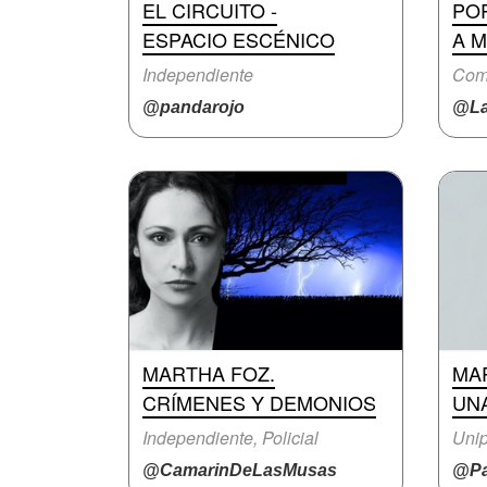
EL CIRCUITO -
PO
ESPACIO ESCÉNICO
A 
Independiente
Come
@pandarojo
@La
MARTHA FOZ.
MA
CRÍMENES Y DEMONIOS
UN
Independiente, Policial
Unip
@CamarinDeLasMusas
@Pa