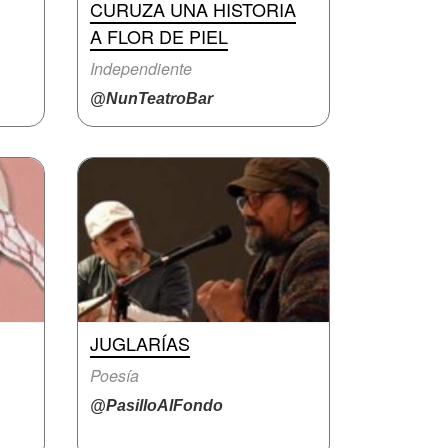
CURUZA UNA HISTORIA
A FLOR DE PIEL
Independiente
@NunTeatroBar
JUGLARÍAS
Poesía
@PasilloAlFondo