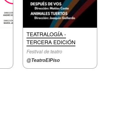
TEATRALOGÍA -
TERCERA EDICIÓN
Festival de teatro
@TeatroElPiso