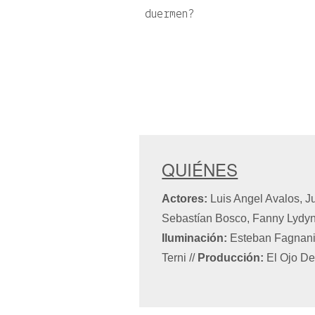
duermen?
QUIÉNES
Actores:
Luis Angel Avalos, Ju
Sebastían Bosco, Fanny Lydy
Iluminación:
Esteban Fagnan
Terni
//
Producción:
El Ojo D