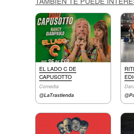
TAMBIÉN TE PUEDE INTER
EL LADO C DE
RI
CAPUSOTTO
ED
Comedia
Danz
@LaTrastienda
@Pa