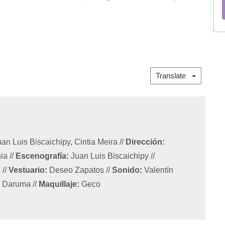
Translate
an Luis Biscaichipy, Cintia Meira
//
Dirección:
nia
//
Escenografía:
Juan Luis Biscaichipy
//
i
//
Vestuario:
Deseo Zapatos
//
Sonido:
Valentín
e Daruma
//
Maquillaje:
Geco