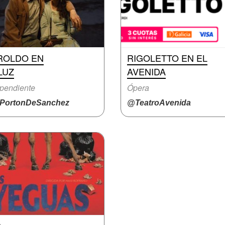
ROLDO EN
RIGOLETTO EN EL
LUZ
AVENIDA
pendiente
Ópera
PortonDeSanchez
@TeatroAvenida