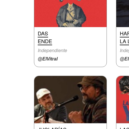
DAS
HA
ENDE
LA 
Independiente
Inde
@ElVitral
@El