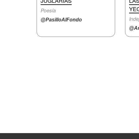
JUGLARÍAS
LA
YE
Poesía
Inde
@PasilloAlFondo
@An