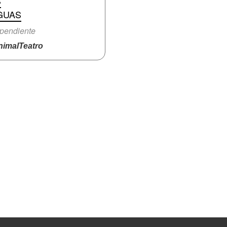
S
GUAS
pendiente
imalTeatro