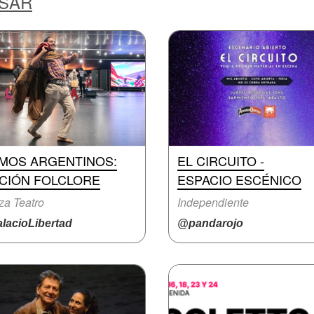
ESAR
TMOS ARGENTINOS:
EL CIRCUITO -
ICIÓN FOLCLORE
ESPACIO ESCÉNICO
a Teatro
Independiente
lacioLibertad
@pandarojo