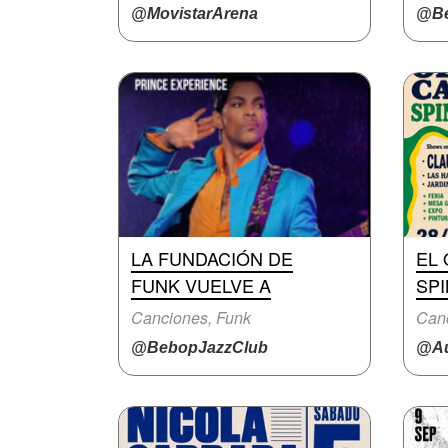
@MovistarArena
@Be
LA FUNDACIÓN DE
EL
FUNK VUELVE A
SPI
Canciones, Funk
Canc
@BebopJazzClub
@Au