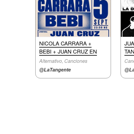
NICOLA CARRARA +
JUA
BEBI + JUAN CRUZ EN
TA
Alternativo, Canciones
Canc
@LaTangente
@La