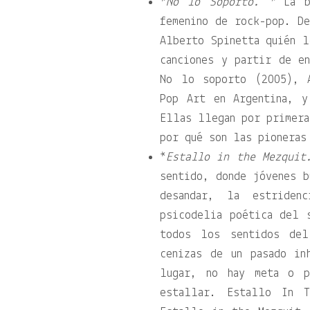
*
No lo Soporto. *
La ba
femenino de rock-pop. De
Alberto Spinetta quién l
canciones y partir de e
No lo soporto (2005), 
Pop Art en Argentina, y
Ellas llegan por primera
por qué son las pioneras
*
Estallo in the Mezquit
sentido, donde jóvenes b
desandar, la estriden
psicodelia poética del 
todos los sentidos del
cenizas de un pasado in
lugar, no hay meta o p
estallar. Estallo In T