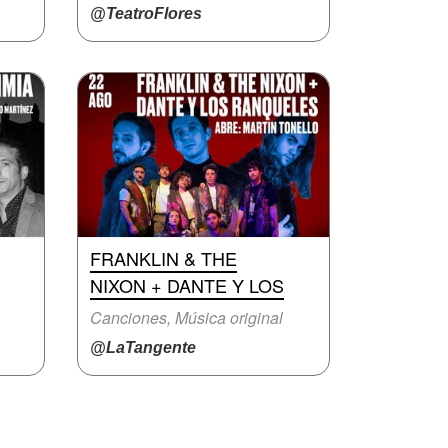
@TeatroFlores
FRANKLIN & THE
NIXON + DANTE Y LOS
Canciones, Música original
@LaTangente