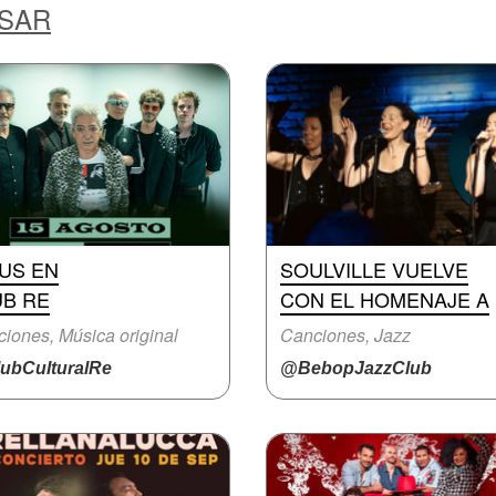
ESAR
US EN
SOULVILLE VUELVE
UB RE
CON EL HOMENAJE A
iones, Música original
Canciones, Jazz
ubCulturalRe
@BebopJazzClub