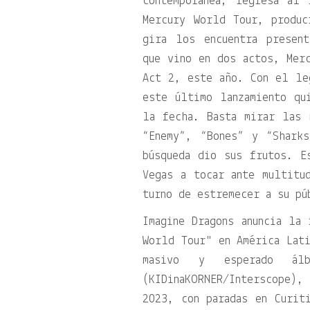
contemporánea, regresa al
Mercury World Tour, produc
gira los encuentra presen
que vino en dos actos, Mer
Act 2, este año. Con el le
este último lanzamiento qu
la fecha. Basta mirar las 
“Enemy”, “Bones” y “Shark
búsqueda dio sus frutos. E
Vegas a tocar ante multitu
turno de estremecer a su pú
Imagine Dragons anuncia la
World Tour
en América Lati
masivo y esperado á
(KIDinaKORNER/Interscope)
2023, con paradas en Curit