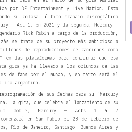
 fin al país en el marco de su gira mundial
ida por DF Entertainment y Live Nation. Esta
tando su colosal último trabajo discográfico
cury — Act 1, en 2021 y la segunda, Mercury —
gendario Rick Rubin a cargo de la producción,
izás se trate de su proyecto más ambicioso a
millones de reproducciones de canciones como
s” en las plataformas para confirmar que esa
sta gira ya ha llevado a los oriundos de Las
des de fans por el mundo, y en marzo será el
blico argentino.
 reprogramación de sus fechas para su
Mercury
na. La gira, que celebra el lanzamiento de su
lbum doble, Mercury — Acts 1 & 2
, comenzará en San Pablo el 28 de febrero de
iba, Río de Janeiro, Santiago, Buenos Aires y