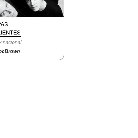
PAS
LIENTES
 nacional
ocBrown