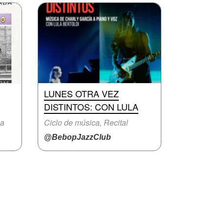
LUNES OTRA VEZ
DISTINTOS: CON LULA
na
Ciclo de música, Recital
@BebopJazzClub