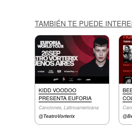
TAMBIÉN TE PUEDE INTER
KIDD VOODOO
BE
PRESENTA EUFORIA
COL
Canciones, Latinoamericana
Canc
@TeatroVorterix
@Be