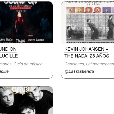
UND ON
KEVIN JOHANSEN +
LUCILLE
THE NADA: 25 AÑOS
iones, Ciclo de música
Canciones, Latinoamerica
cille
@LaTrastienda