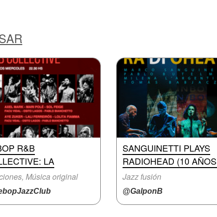
ESAR
BOP R&B
SANGUINETTI PLAYS
LECTIVE: LA
RADIOHEAD (10 AÑOS
iones, Música original
Jazz fusión
bopJazzClub
@GalponB