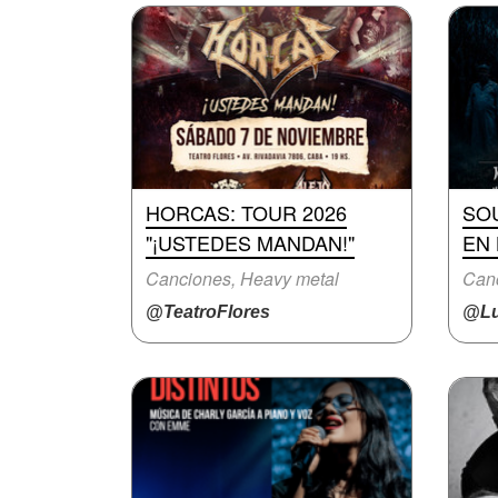
HORCAS: TOUR 2026
SO
"¡USTEDES MANDAN!"
EN 
Canciones, Heavy metal
Canc
@TeatroFlores
@Lu