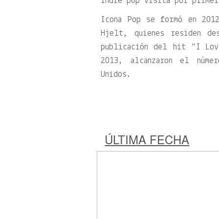
indie pop visita por primer
Icona Pop se formó en 201
Hjelt, quienes residen de
publicación del hit
I Lov
2013, alcanzaron el núme
Unidos.
ÚLTIMA FECHA