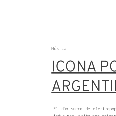
Música
ICONA P
ARGENTI
El dúo sueco de electropo