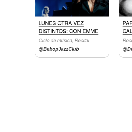
LUNES OTRA VEZ
PA
DISTINTOS: CON EMME
CA
Ciclo de música, Recital
Rock
@BebopJazzClub
@D