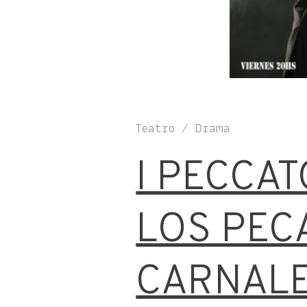
Teatro / Drama
I PECCA
LOS PEC
CARNAL