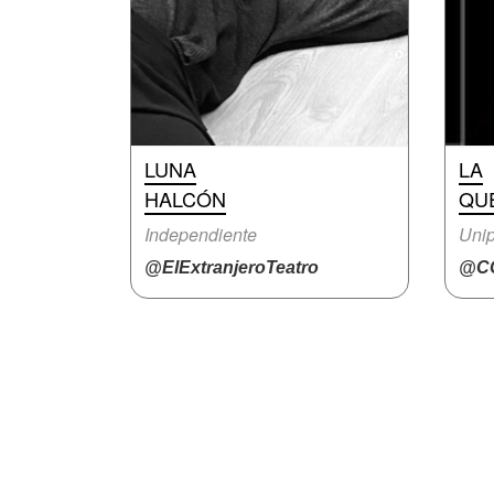
LUNA
LA
HALCÓN
QU
Independiente
Unip
@ElExtranjeroTeatro
@CC