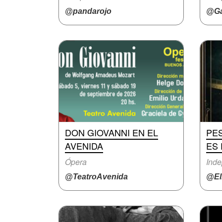
@pandarojo
@Ga
DON GIOVANNI EN EL
PE
AVENIDA
ES
Ópera
Inde
@TeatroAvenida
@El