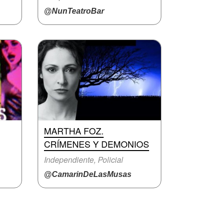
@NunTeatroBar
MARTHA FOZ.
CRÍMENES Y DEMONIOS
Independiente, Policial
@CamarinDeLasMusas