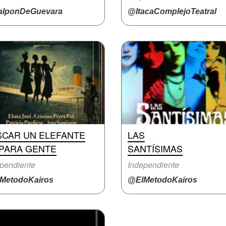
lponDeGuevara
@ItacaComplejoTeatral
SCAR UN ELEFANTE
LAS
 PARA GENTE
SANTÍSIMAS
pendiente
Independiente
MetodoKairos
@ElMetodoKairos