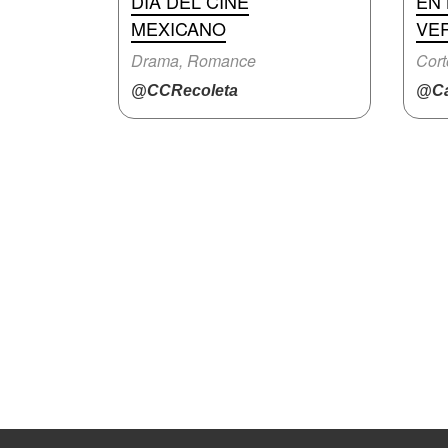
DÍA DEL CINE
EN 
MEXICANO
VE
Drama, Romance
Cort
@CCRecoleta
@Ca