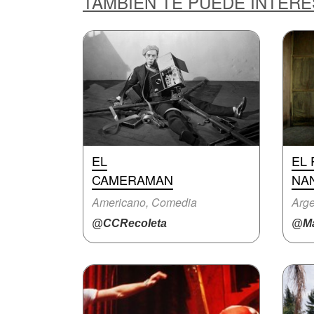
TAMBIÉN TE PUEDE INTER
EL
EL 
CAMERAMAN
NA
Americano, Comedia
Arge
@CCRecoleta
@Ma