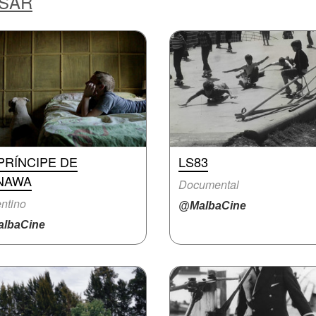
ESAR
PRÍNCIPE DE
LS83
NAWA
Documental
ntino
@MalbaCine
lbaCine