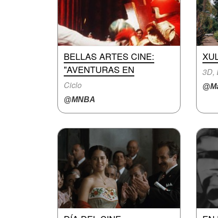
BELLAS ARTES CINE:
XU
"AVENTURAS EN
3D,
Ciclo
@Ma
@MNBA