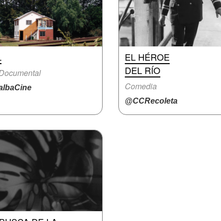
L
EL HÉROE
DEL RÍO
 Documental
Comedia
lbaCine
@CCRecoleta