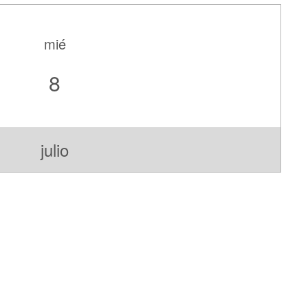
mié
8
julio