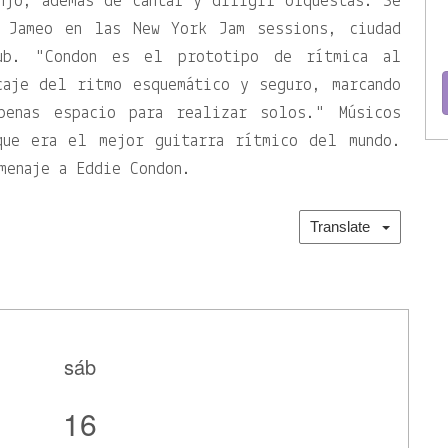
njo, además de cantar y dirigir orquestas. Se
. Jameo en las New York Jam sessions, ciudad
lub.
Condon es el prototipo de rítmica al
caje del ritmo esquemático y seguro, marcando
penas espacio para realizar solos.
Músicos
que era el mejor guitarra rítmico del mundo.
menaje a Eddie Condon.
Translate
sáb
16