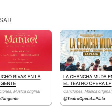
ESAR
UCHO RIVAS EN LA
LA CHANCHA MUDA E
NGENTE
EL TEATRO ÓPERA LP
iones, Música original
Canciones, Música original
Tangente
@TeatroOperaLaPlata