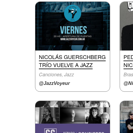
NICOLÁS GUERSCHBERG
PE
TRÍO VUELVE A JAZZ
NI
Canciones, Jazz
Bras
@JazzVoyeur
@Ni