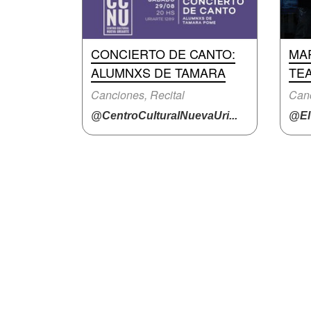
CONCIERTO DE CANTO:
MA
ALUMNXS DE TAMARA
TE
Canciones, Recital
Canc
@CentroCulturalNuevaUri...
@ElT