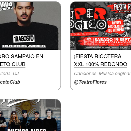
DRO SAMPAIO EN
¡FIESTA RICOTERA
CETO CLUB
XXL 100% REDONDO
ileña, DJ
Canciones, Música original
cetoClub
@TeatroFlores