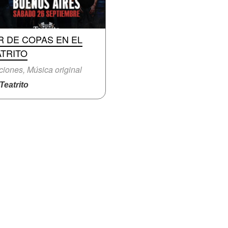
R DE COPAS EN EL
ATRITO
iones, Música original
eatrito