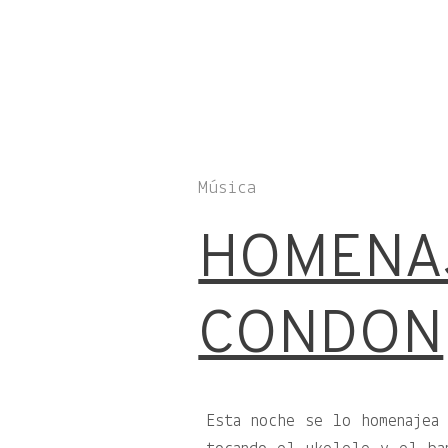
Música
HOMENAJ
CONDON
Esta noche se lo homenajea 