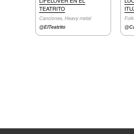
LIFELOVER EN EL
LUC
TEATRITO
IT
Canciones, Heavy metal
Folk
@ElTeatrito
@Ca