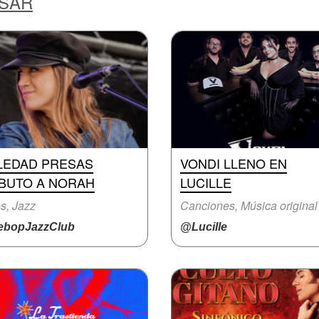
ESAR
LEDAD PRESAS
VONDI LLENO EN
IBUTO A NORAH
LUCILLE
s, Jazz
Canciones, Música original
bopJazzClub
@Lucille