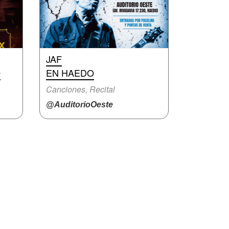
JAF
O
EN HAEDO
Canciones, Recital
@AuditorioOeste