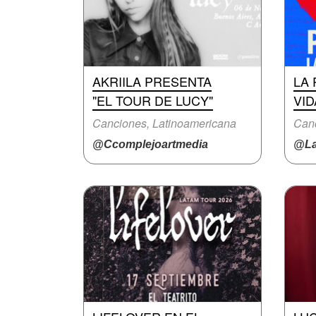
AKRIILA PRESENTA
LA 
"EL TOUR DE LUCY"
VID
Canciones, Latinoamericana
Canc
@Ccomplejoartmedia
@La