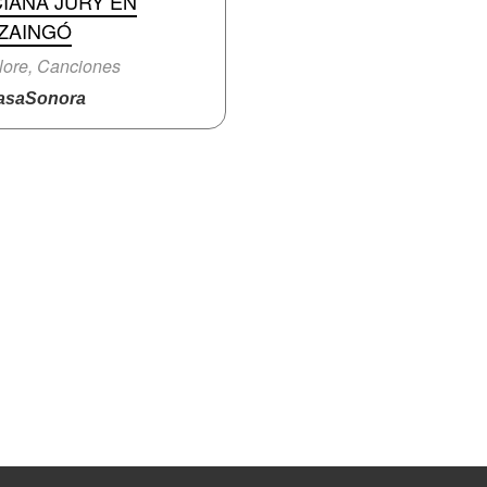
IANA JURY EN
UZAINGÓ
lore, Canciones
saSonora