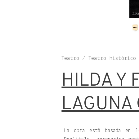
Teatro / Teatro histórico
HILDA Y 
LAGUNA 
La obra está basada en l