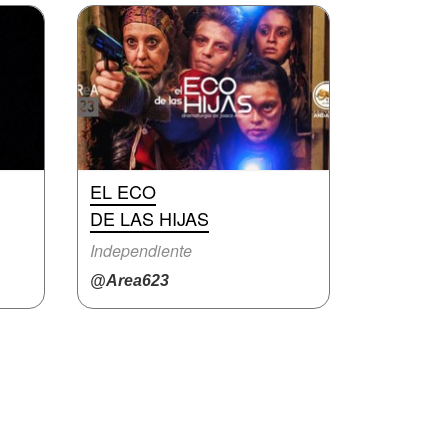
EL ECO
DE LAS HIJAS
Independiente
@Area623