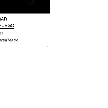
RAR
 FUEGO
za
reaTeatro