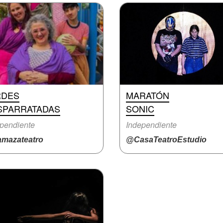
RDES
MARATÓN
SPARRATADAS
SONIC
pendiente
Independiente
mazateatro
@CasaTeatroEstudio