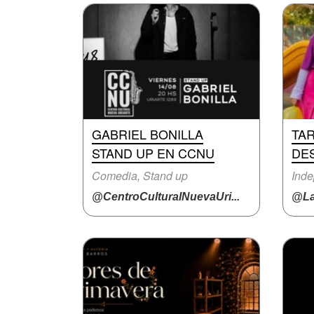
GABRIEL BONILLA
TA
STAND UP EN CCNU
DE
Comedia, Stand up
Inde
@CentroCulturalNuevaUri...
@La