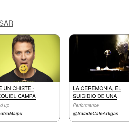
ESAR
E UN CHISTE -
LA CEREMONIA, EL
EQUIEL CAMPA
SUICIDIO DE UNA
d up
Performance
atroMaipu
@SaladeCafeArtigas