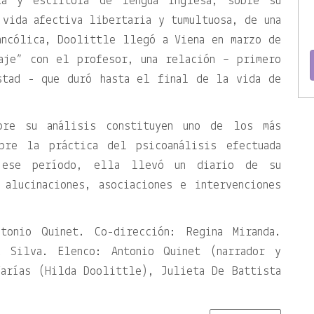
ta y escritora de lengua inglesa, sobre su
 vida afectiva libertaria y tumultuosa, de una
ancólica, Doolittle llegó a Viena en marzo de
aje” con el profesor, una relación – primero
stad - que duró hasta el final de la vida de
bre su análisis constituyen uno de los más
obre la práctica del psicoanálisis efectuada
 ese período, ella llevó un diario de su
 alucinaciones, asociaciones e intervenciones
tonio Quinet. Co-dirección: Regina Miranda.
a Silva. Elenco: Antonio Quinet (narrador y
Farías (Hilda Doolittle), Julieta De Battista