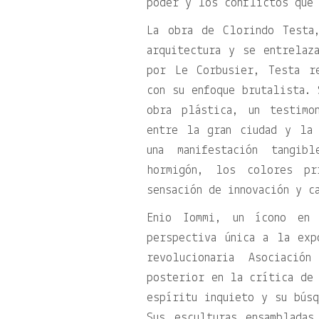
poder y los conflictos que 
La obra de Clorindo Testa
arquitectura y se entrelaz
por Le Corbusier, Testa re
con su enfoque brutalista. 
obra plástica, un testimo
entre la gran ciudad y la 
una manifestación tangi
hormigón, los colores pr
sensación de innovación y c
Enio Iommi, un ícono en 
perspectiva única a la exp
revolucionaria Asociació
posterior en la crítica de 
espíritu inquieto y su búsq
Sus esculturas ensamblada