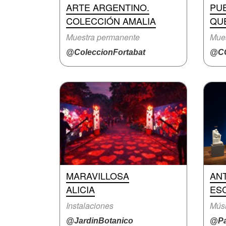
ARTE ARGENTINO.
PU
COLECCIÓN AMALIA
QUE
Muestra permanente
Mue
@ColeccionFortabat
@CC
MARAVILLOSA
ANT
ALICIA
ES
Instalaciones
Mús
@JardinBotanico
@Pa