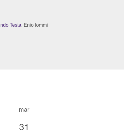
indo Testa
, Enio Iommi
mar
31