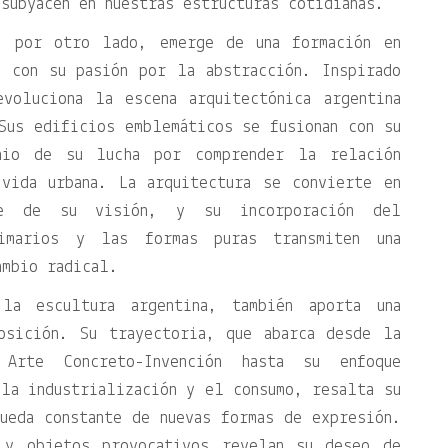
subyacen en nuestras estructuras cotidianas.
, por otro lado, emerge de una formación en
a con su pasión por la abstracción. Inspirado
voluciona la escena arquitectónica argentina
Sus edificios emblemáticos se fusionan con su
nio de su lucha por comprender la relación
vida urbana. La arquitectura se convierte en
ble de su visión, y su incorporación del
imarios y las formas puras transmiten una
ambio radical.
la escultura argentina, también aporta una
osición. Su trayectoria, que abarca desde la
n Arte Concreto-Invención hasta su enfoque
la industrialización y el consumo, resalta su
ueda constante de nuevas formas de expresión.
s y objetos provocativos revelan su deseo de