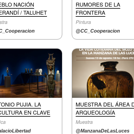
EBLO NACIÓN
RUMORES DE LA
RANDÍ / TALUHET
FRONTERA
stra
Pintura
_Cooperacion
@CC_Cooperacion
ONIO PUJIA. LA
MUESTRA DEL ÁREA 
CULTURA EN CLAVE
ARQUEOLOGÍA
ica
Muestra
lacioLibertad
@ManzanaDeLasLuces