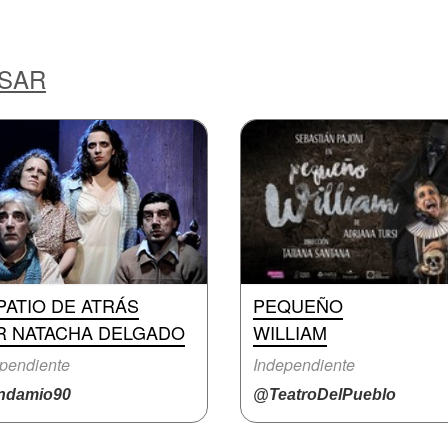
ESAR
PATIO DE ATRÁS
PEQUEÑO
R NATACHA DELGADO
WILLIAM
pendiente
Independiente
damio90
@TeatroDelPueblo