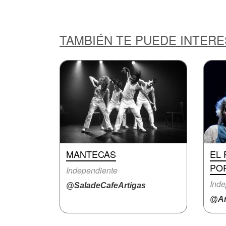
TAMBIÉN TE PUEDE INTER
MANTECAS
EL 
PO
Independiente
Inde
@SaladeCafeArtigas
@An