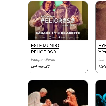
ESTE MUNDO
EY
PELIGROSO
Y Y
Independiente
Dra
@Area623
@Pa