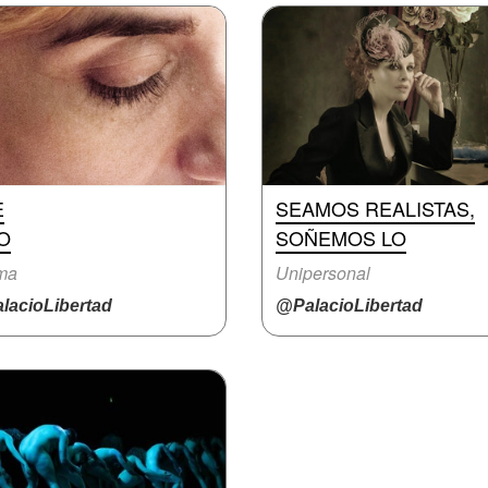
E
SEAMOS REALISTAS,
O
SOÑEMOS LO
ma
Unipersonal
lacioLibertad
@PalacioLibertad