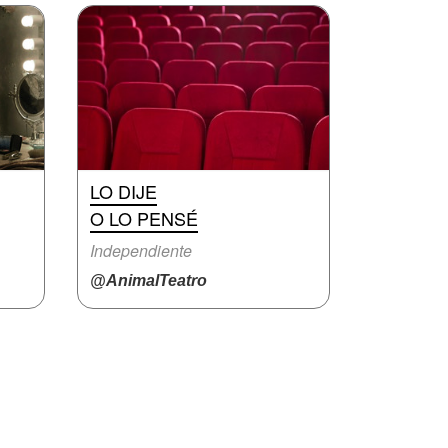
LO DIJE
O LO PENSÉ
Independiente
@AnimalTeatro