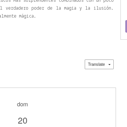
ucos más sorprendentes combinados con un poco
el verdadero poder de la magia y la ilusión.
almente mágica.
Translate
dom
20