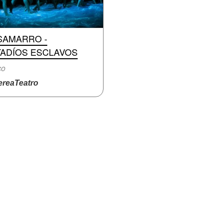
SAMARRO -
TADÍOS ESCLAVOS
co
reaTeatro