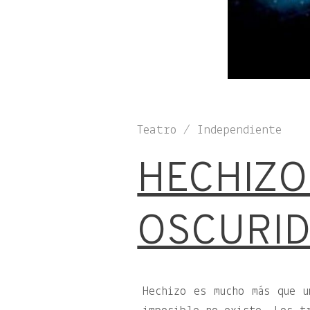
Teatro / Independiente
HECHIZO 
OSCURI
Hechizo es mucho más que u