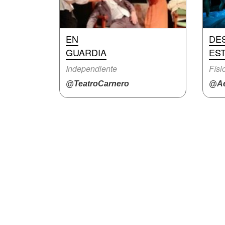
EN
DE
GUARDIA
ES
Independiente
Físi
@TeatroCarnero
@Ae