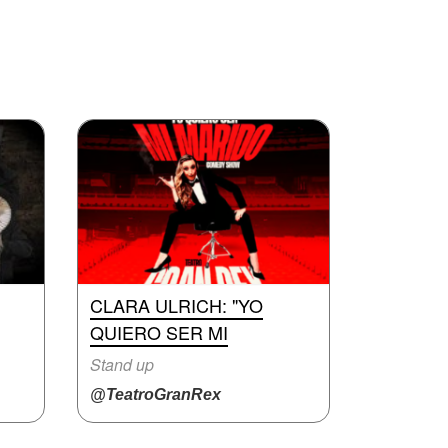
CLARA ULRICH: "YO
QUIERO SER MI
Stand up
@TeatroGranRex