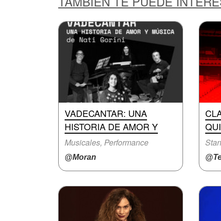
TAMBIÉN TE PUEDE INTER
VADECANTAR: UNA
CLA
HISTORIA DE AMOR Y
QUI
Musicales, Performance
Stan
@Moran
@Te