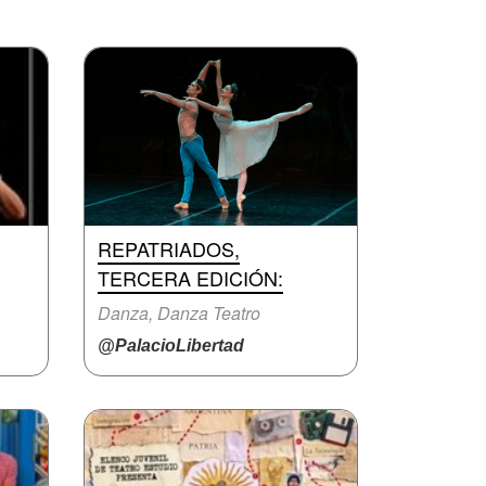
REPATRIADOS,
TERCERA EDICIÓN:
Danza, Danza Teatro
@PalacioLibertad