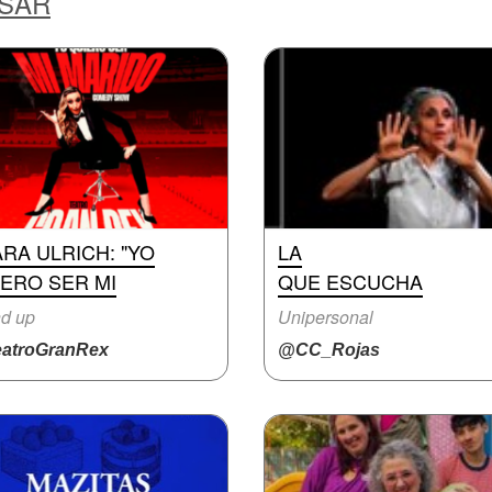
ESAR
RA ULRICH: "YO
LA
ERO SER MI
QUE ESCUCHA
d up
Unipersonal
atroGranRex
@CC_Rojas