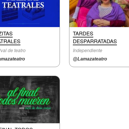
ZITAS
TARDES
ATRALES
DESPARRATADAS
ival de teatro
Independiente
mazateatro
@Lamazateatro