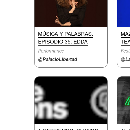
MÚSICA Y PALABRAS.
MA
EPISODIO 35: EDDA
TE
Performance
Fest
@PalacioLibertad
@La