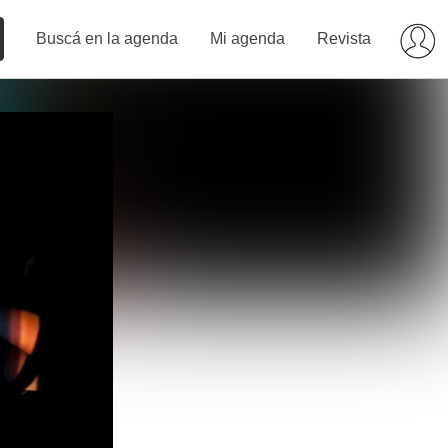
Buscá en la agenda
Mi agenda
Revista