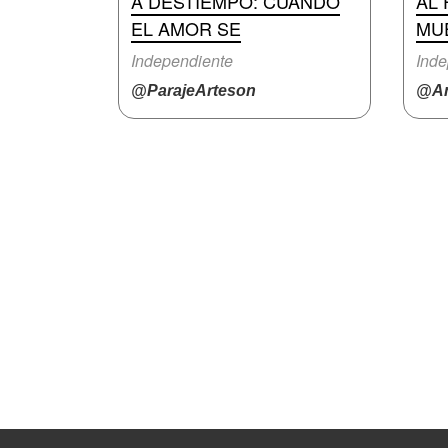
A DESTIEMPO: CUANDO
AL 
EL AMOR SE
MU
Independiente
Inde
@ParajeArteson
@An