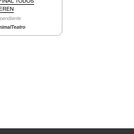
FINAL TODOS
EREN
pendiente
imalTeatro