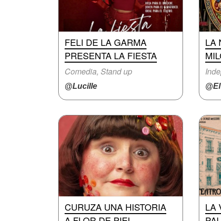
FELI DE LA GARMA
LA 
PRESENTA LA FIESTA
MI
Comedia, Stand up
Inde
@Lucille
@ElV
CURUZA UNA HISTORIA
LA 
A FLOR DE PIEL
PA