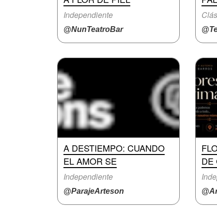
Independiente
Clás
@NunTeatroBar
@Te
A DESTIEMPO: CUANDO
FL
EL AMOR SE
DE
Independiente
Inde
@ParajeArteson
@Ar