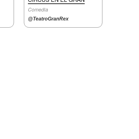
Comedia
@TeatroGranRex