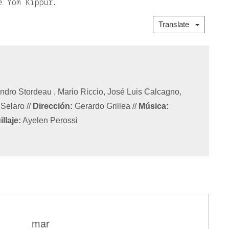
e Yom Kippur.
Translate
ndro Stordeau , Mario Riccio, José Luis Calcagno,
 Selaro
//
Dirección:
Gerardo Grillea
//
Música:
llaje:
Ayelen Perossi
mar