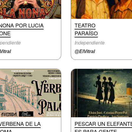
NONA POR LUCIA
TEATRO
LONE
PARAÍSO
pendiente
Independiente
itral
@ElVitral
VERBENA DE LA
PESCAR UN ELEFANT
LOMA
ES PARA GENTE