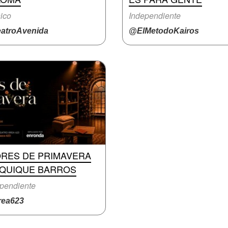
ico
Independiente
atroAvenida
@ElMetodoKairos
ORES DE PRIMAVERA
 QUIQUE BARROS
pendiente
ea623