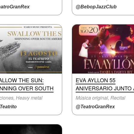
atroGranRex
@BebopJazzClub
ALLOW THE SUN:
EVA AYLLON 55
INNING OVER SOUTH
ANIVERSARIO JUNTO 
iones, Heavy metal
Música original, Recital
eatrito
@TeatroGranRex