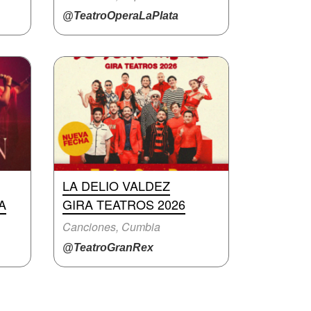
@TeatroOperaLaPlata
LA DELIO VALDEZ
A
GIRA TEATROS 2026
Canciones, Cumbia
@TeatroGranRex