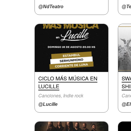
@NdTeatro
@Te
CICLO MÁS MÚSICA EN
SW
LUCILLE
SH
Canciones, Indie rock
Canc
@Lucille
@ElT