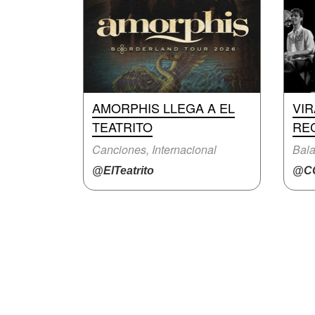
AMORPHIS LLEGA A EL
VI
TEATRITO
RE
Canciones, Internacional
Bal
@ElTeatrito
@CC