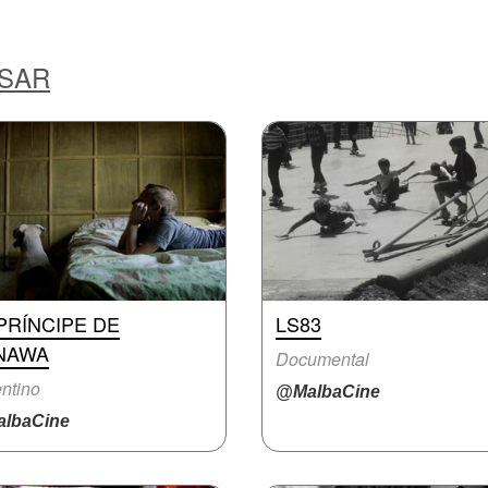
ESAR
PRÍNCIPE DE
LS83
NAWA
Documental
ntino
@MalbaCine
lbaCine