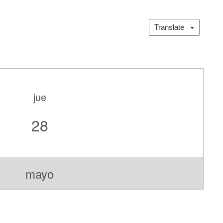
Translate
jue
28
mayo