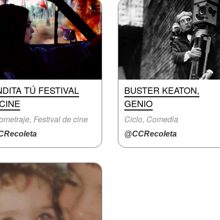
DITA TÚ FESTIVAL
BUSTER KEATON,
CINE
GENIO
ometraje, Festival de cine
Ciclo, Comedia
Recoleta
@CCRecoleta