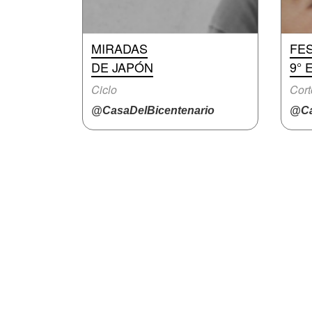
MIRADAS
FES
DE JAPÓN
9° 
Ciclo
Cort
@CasaDelBicentenario
@Ca