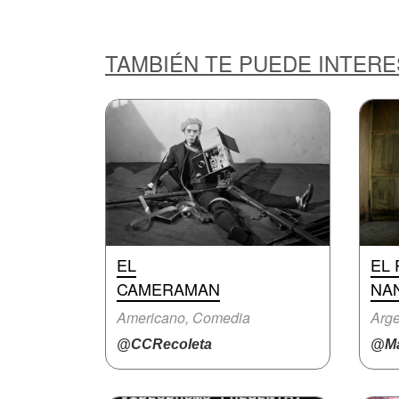
TAMBIÉN TE PUEDE INTER
EL
EL 
CAMERAMAN
NA
Americano, Comedia
Arge
@CCRecoleta
@Ma