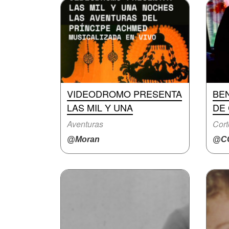
VIDEODROMO PRESENTA
BEN
LAS MIL Y UNA
DE 
Aventuras
Cort
@Moran
@CC